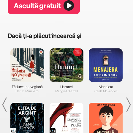
Ascultă gratuit
Dacă ți-a plăcut încearcă și
a...
Pădurea norvegiană
Hamnet
Menajera
I
Haruki Murakami
Maggie O'Farrell
Freida McFadden