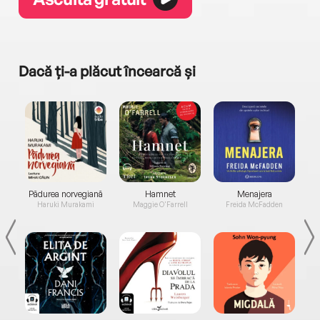
Dacă ți-a plăcut încearcă și
a...
Pădurea norvegiană
Hamnet
Menajera
I
Haruki Murakami
Maggie O'Farrell
Freida McFadden