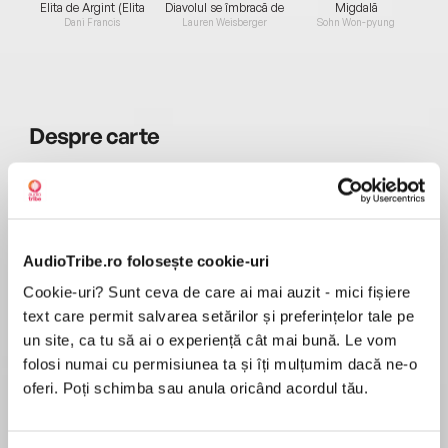
Elita de Argint (Elita
Diavolul se îmbracă de
Migdală
de...
la...
Dani Francis
Lauren Weisberger
Sohn Won-pyung
Despre
carte
„Forța gândirii pozitive” este o demonstrație a
puterii credinței — un bestseller extraordinar
care a ajutat milioane de bărbați și de femei să
aibă o viață fericită, plină de satisfacții și
AudioTribe.ro folosește cookie-uri
împliniri.
MAI MULT
Cookie-uri? Sunt ceva de care ai mai auzit - mici fișiere
Recenzii
Tehnicile prezentate de dr. Peale – unul dintre
text care permit salvarea setărilor și preferințelor tale pe
cei mai mari oratori creștini ai secolului al XX-lea
un site, ca tu să ai o experiență cât mai bună. Le vom
și teolog de renume mondial, specializat în
folosi numai cu permisiunea ta și îți mulțumim dacă ne-o
Minunată! O recomand cu toată inima. Sper sa
probleme motivaționale – vă vor ajuta să
oferi. Poți schimba sau anula oricând acordul tău.
pot aplica toate principiile acestei cărți pentru o
aduceți un plus de energie în existența voastră
viață fericită.
și să dobândiți impulsul de care aveți nevoie