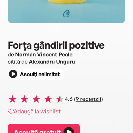
Forța gândirii pozitive
de
Norman Vincent Peale
citită de
Alexandru Unguru
Asculți nelimitat
4.6
(9 recenzii)
Adaugă la wishlist
Ascultă gratuit