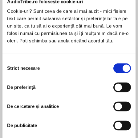
AudioTribe.ro folosește cookie-uri
Cookie-uri? Sunt ceva de care ai mai auzit - mici fișiere
text care permit salvarea setărilor și preferințelor tale pe
Despre
carte
un site, ca tu să ai o experiență cât mai bună. Le vom
folosi numai cu permisiunea ta și îți mulțumim dacă ne-o
Enchanting stories, taking the reader on magical
oferi. Poți schimba sau anula oricând acordul tău.
pony adventures…
Can they rescue ALL the ponies…
Selecția
Strict necesare
consimțământului
MAI MULT
The ponies of Pemberley Stables have been
În acest moment nu există recenzii
bound by magic and each of them are trapped
De preferință
pentru această carte
in time. Can two brave girls help get them back?
Champ the palomino pony has been magicked
De cercetare și analitice
to be exceptional – or that is what he is telling
Stacy Gregg
everyone! Can Olivia and Eliza help break the
De publicitate
spell that is making him tell such fibs in time for
Stacy Gregg’s has seventeen titles published in
the showjumping competition?
her two series,Pony Club SecretsandPony Club