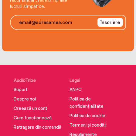
recomandări, recenzii și alte
lucruri simpatice.
Înscriere
AudioTribe
Legal
Suport
ANPC
Despre noi
Politica de
confidențialitate
Creează un cont
Politica de cookie
Cum funcționează
Termeni și condiții
Retragere din comandă
Regulamente