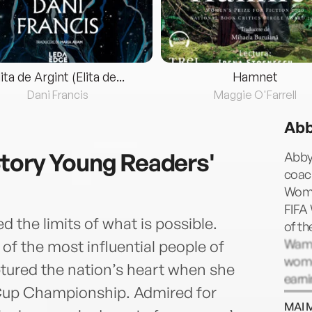
lita de Argint (Elita de...
Hamnet
Dani Francis
Maggie O'Farrell
Ab
tory Young Readers'
Abby
coac
Wome
FIFA 
he limits of what is possible.
of th
Wamb
 the most influential people of
wome
ptured the nation’s heart when she
earni
 Cup Championship. Admired for
all-t
MAI 