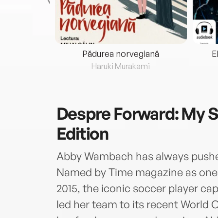
eria...
Pădurea norvegiană
E
ris
Haruki Murakami
Despre
Forward: My S
Edition
Abby Wambach has always pushed t
Named by Time magazine as one of
2015, the iconic soccer player ca
led her team to its recent World