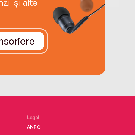
ii și alte
Înscriere
Legal
ANPC