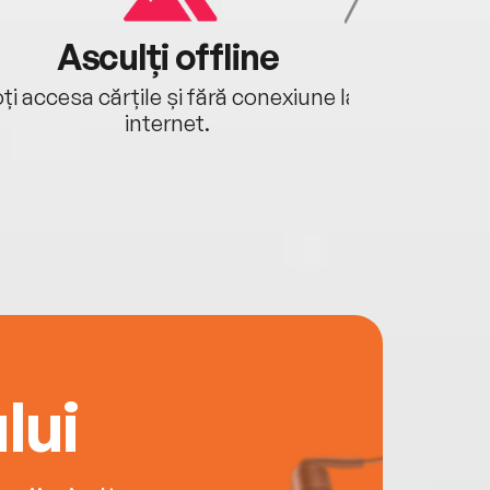
Asculți offline
Aj
ți accesa cărțile și fără conexiune la
Ascultă a
internet.
lui