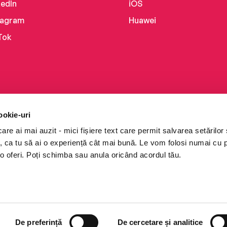
kedIn
iOS
tagram
Huawei
Tok
ookie-uri
re ai mai auzit - mici fișiere text care permit salvarea setărilor 
te, ca tu să ai o experiență cât mai bună. Le vom folosi numai cu
o oferi. Poți schimba sau anula oricând acordul tău.
i books a Cărturești.
e drepturile rezervate.
De preferință
De cercetare și analitice