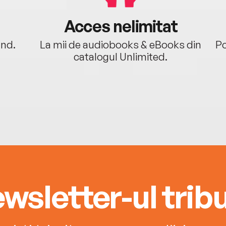
Acces nelimitat
ând.
La mii de audiobooks & eBooks din
Po
catalogul Unlimited.
wsletter-ul tribu