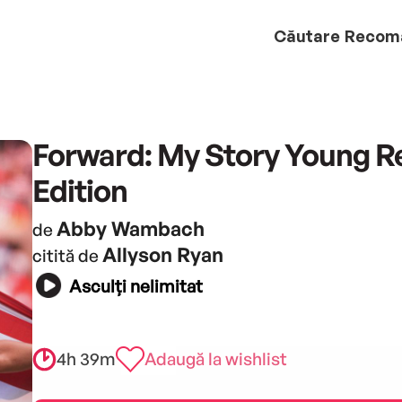
Căutare
Recom
Forward: My Story Young R
Edition
Abby Wambach
de
Allyson Ryan
citită de
Asculți nelimitat
4h 39m
Adaugă la wishlist