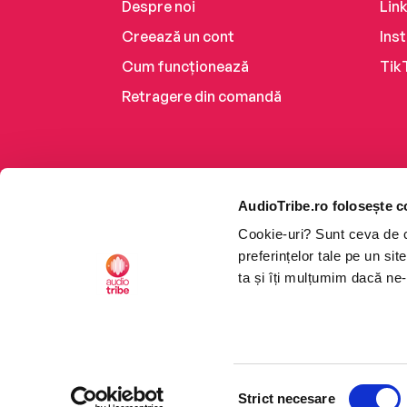
Despre noi
Lin
Creează un cont
Ins
Cum funcționează
Tik
Retragere din comandă
AudioTribe.ro folosește c
Cookie-uri? Sunt ceva de ca
preferințelor tale pe un si
ta și îți mulțumim dacă ne-
Platforma de audiobooks ș
Selecția
CTRL+F2
CTRL+F2
©2026 Nemo EPG SRL. Toat
Strict necesare