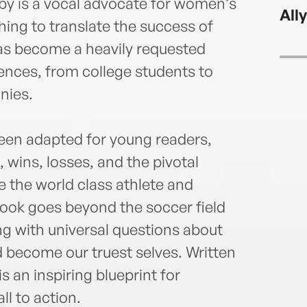
the w
by is a vocal advocate for women’s
All
femal
hing to translate the success of
Kare
has become a heavily requested
autho
ences, from college students to
Rose,
Soldi
nies.
2014 
Moni
 been adapted for young readers,
by So
she n
wins, losses, and the pivotal
work 
the world class athlete and
ook goes beyond the soccer field
ing with universal questions about
d become our truest selves. Written
 an inspiring blueprint for
ll to action.