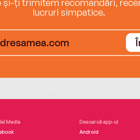
e și-ți trimitem recomandări, recenz
lucruri simpatice.
ial Media
Descarcă app-ul
ebook
Android