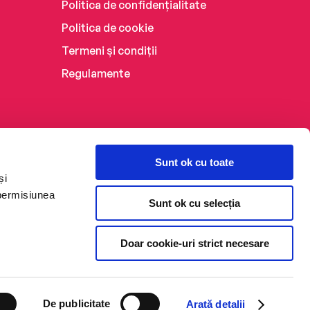
Politica de confidențialitate
Politica de cookie
Termeni și condiții
Regulamente
Sunt ok cu toate
și
 permisiunea
Sunt ok cu selecția
Doar cookie-uri strict necesare
De publicitate
Arată detalii