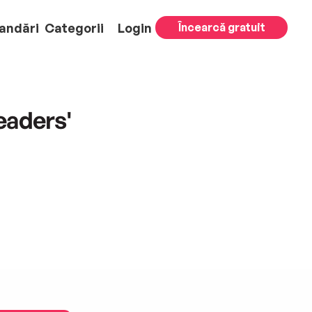
andări
Categorii
Login
Încearcă gratuit
eaders'