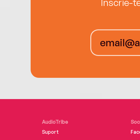
Înscrie-t
AudioTribe
Soc
Suport
Fac