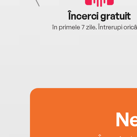
cu tine
Încerci gratuit
oriunde ești.
în primele 7 zile. Întrerupi oric
Ne