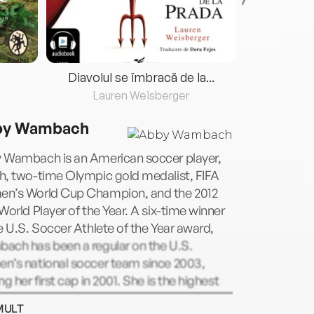
Diavolul se îmbracă de la...
Lauren Weisberger
Fre
by Wambach
 Wambach is an American soccer player,
h, two-time Olympic gold medalist, FIFA
n’s World Cup Champion, and the 2012
World Player of the Year. A six-time winner
e U.S. Soccer Athlete of the Year award,
ach has been a regular on the U.S.
n’s national soccer team since 2003,
ng her first cap in 2001. She is the highest
ime scorer for the national team and holds
MULT