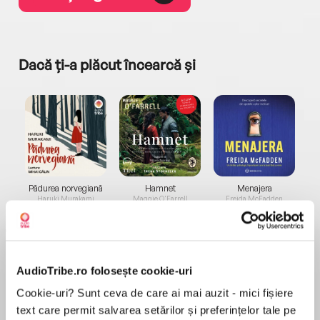
Dacă ți-a plăcut încearcă și
a...
Pădurea norvegiană
Hamnet
Menajera
I
Haruki Murakami
Maggie O'Farrell
Freida McFadden
AudioTribe.ro folosește cookie-uri
Cookie-uri? Sunt ceva de care ai mai auzit - mici fișiere
text care permit salvarea setărilor și preferințelor tale pe
Elita de Argint (Elita
Diavolul se îmbracă de
Migdală