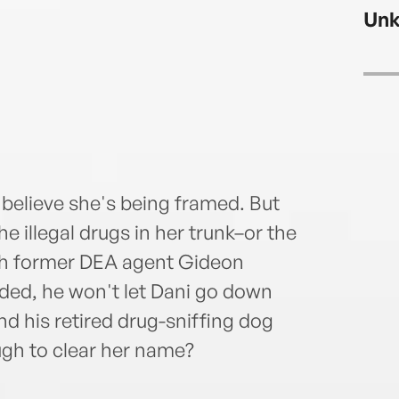
susp
Un
believe she's being framed. But
he illegal drugs in her trunk–or the
gh former DEA agent Gideon
rded, he won't let Dani go down
nd his retired drug-sniffing dog
gh to clear her name?