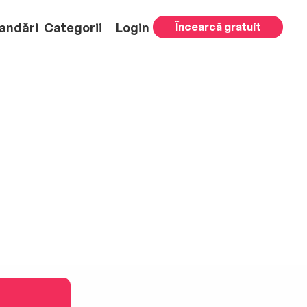
andări
Categorii
Login
Încearcă gratuit