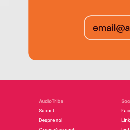
AudioTribe
Soc
Suport
Fac
Despre noi
Lin
Creează un cont
Ins