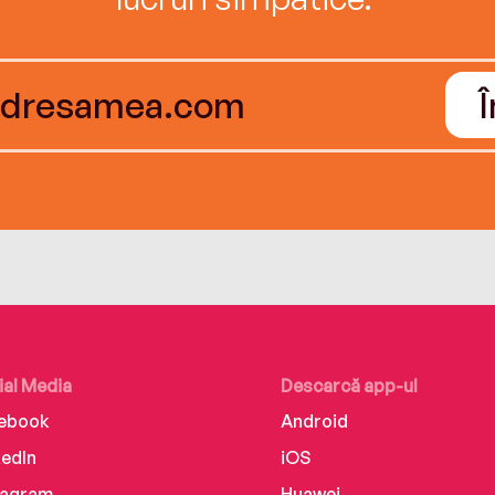
ial Media
Descarcă app-ul
ebook
Android
kedIn
iOS
tagram
Huawei