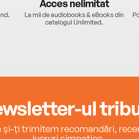
Acces nelimitat
ând.
La mii de audiobooks & eBooks din
Po
catalogul Unlimited.
wsletter-ul tribu
e și-ți trimitem recomandări, recenz
lucruri simpatice.