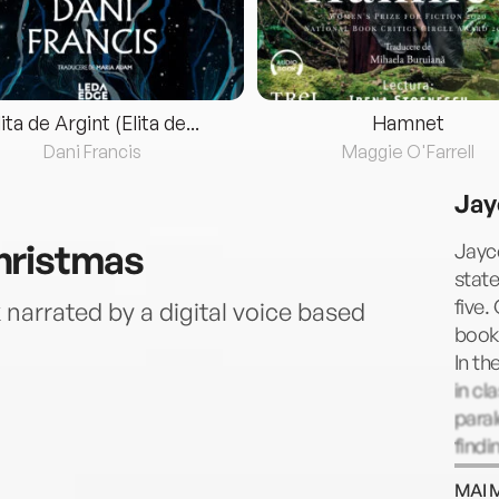
lita de Argint (Elita de...
Hamnet
Dani Francis
Maggie O'Farrell
Jay
hristmas
Jayce
state
five.
narrated by a digital voice based
book
In th
in cl
paral
findi
Monte
MAI 