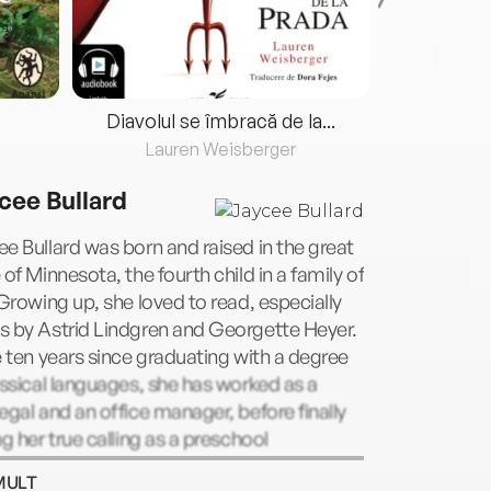
Diavolul se îmbracă de la...
Lauren Weisberger
Fre
cee Bullard
e Bullard was born and raised in the great
 of Minnesota, the fourth child in a family of
 Growing up, she loved to read, especially
s by Astrid Lindgren and Georgette Heyer.
e ten years since graduating with a degree
assical languages, she has worked as a
egal and an office manager, before finally
ng her true calling as a preschool
ssori teacher and as a writer of romantic
MULT