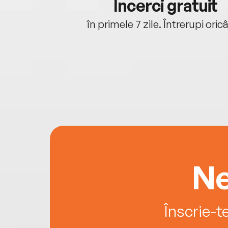
cu tine
Încerci gratuit
oriunde ești.
în primele 7 zile. Întrerupi oric
Ne
Înscrie-t