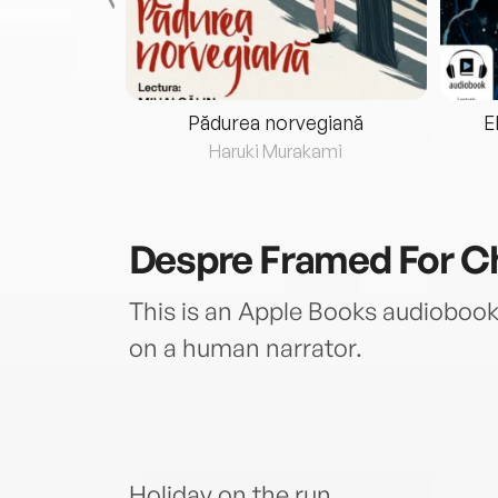
eria...
Pădurea norvegiană
E
ris
Haruki Murakami
Despre
Framed For C
This is an Apple Books audiobook 
on a human narrator.
Holiday on the run…