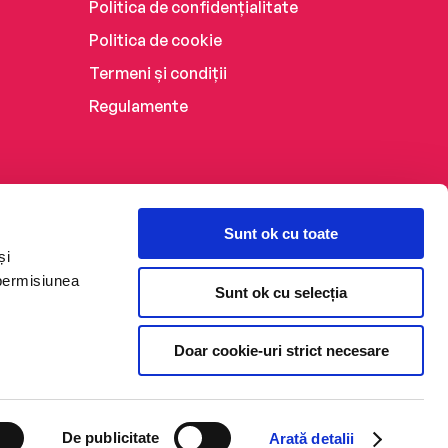
Politica de confidențialitate
Politica de cookie
Termeni și condiții
Regulamente
Sunt ok cu toate
și
 permisiunea
Sunt ok cu selecția
Doar cookie-uri strict necesare
De publicitate
Arată detalii