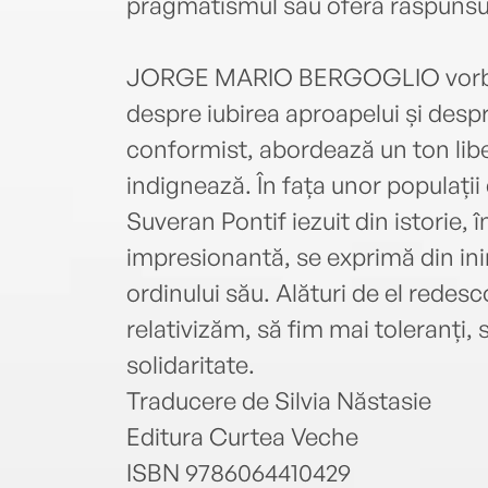
pragmatismul său oferă răspunsuri
JORGE MARIO BERGOGLIO vorbeșt
despre iubirea aproapelui și despr
conformist, abordează un ton libe
indignează. În fața unor populații de
Suveran Pontif iezuit din istorie,
impresionantă, se exprimă din inim
ordinului său. Alături de el rede
relativizăm, să fim mai toleranți
solidaritate.
Traducere de Silvia Năstasie
Editura Curtea Veche
ISBN 9786064410429