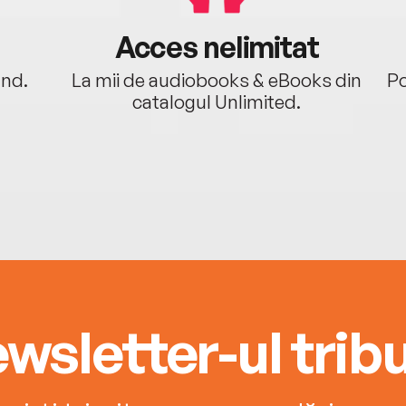
Acces nelimitat
ând.
La mii de audiobooks & eBooks din
Po
catalogul Unlimited.
wsletter-ul tribu