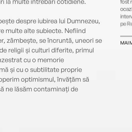
 la multe întrebări cotidiene.
fost 
ocazi
inter
e despre iubirea lui Dumnezeu,
pe Re
e multe alte subiecte. Nefiind
r, zâmbește, se încruntă, uneori se
MAI 
 religii și culturi diferite, primul
 înzestrat cu o memorie
ă și cu o subtilitate proprie
scoperim optimismul, învățăm să
, să ne lăsăm contaminați de