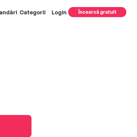
andări
Categorii
Login
Încearcă gratuit