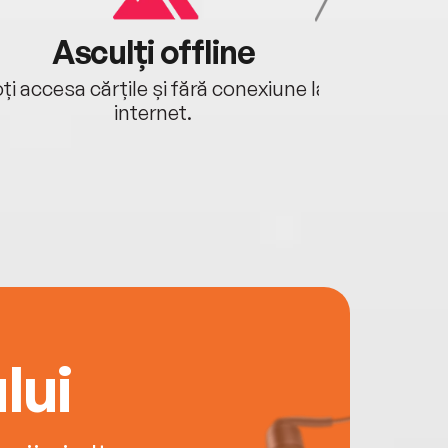
Asculți offline
Aj
ți accesa cărțile și fără conexiune la
Ascultă a
internet.
lui