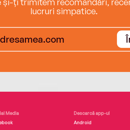
e și-ți trimitem recomandări, recenz
lucruri simpatice.
ial Media
Descarcă app-ul
ebook
Android