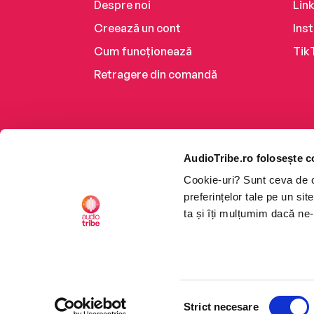
Despre noi
Lin
Creează un cont
Ins
Cum funcționează
Tik
Retragere din comandă
AudioTribe.ro folosește c
Cookie-uri? Sunt ceva de ca
preferințelor tale pe un si
ta și îți mulțumim dacă ne-
Platforma de audiobooks ș
Selecția
CTRL+F2
CTRL+F2
©2026 Nemo EPG SRL. Toat
Strict necesare