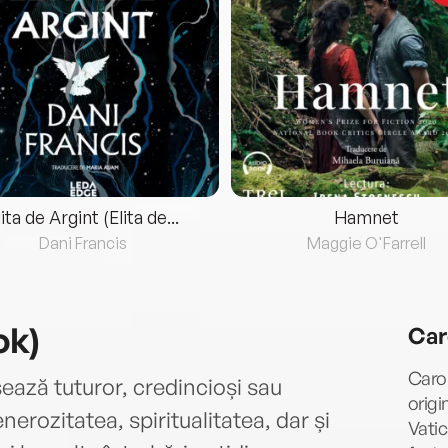
lita de Argint (Elita de...
Hamnet
Dani Francis
Maggie O'Farrell
ok)
Car
Carol
ează tuturor, credincioși sau
origi
erozitatea, spiritualitatea, dar și
Vatic