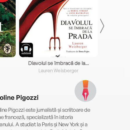
Diavolul se îmbracă de la...
Lauren Weisberger
Fre
oline Pigozzi
ine Pigozzi este jurnalistă și scriitoare de
ne franceză, specializată în istoria
anului. A studiat la Paris și New York și a