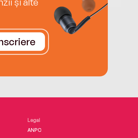
ii și alte
Înscriere
Legal
ANPC