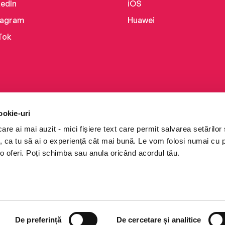
kedIn
iOS
tagram
Huawei
Tok
ookie-uri
re ai mai auzit - mici fișiere text care permit salvarea setărilor 
te, ca tu să ai o experiență cât mai bună. Le vom folosi numai cu
o oferi. Poți schimba sau anula oricând acordul tău.
i books a Cărturești.
e drepturile rezervate.
De preferință
De cercetare și analitice