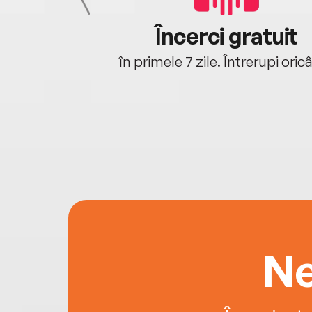
cu tine
Încerci gratuit
oriunde ești.
în primele 7 zile. Întrerupi oric
Ne