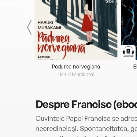
eria...
Pădurea norvegiană
E
ris
Haruki Murakami
Despre
Francisc (ebo
Cuvintele Papei Francisc se adres
necredincioși. Spontaneitatea, gen