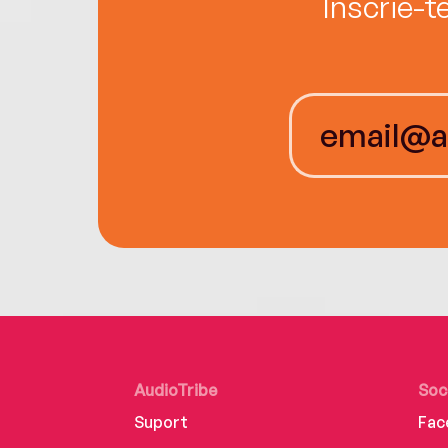
Înscrie-t
AudioTribe
Soc
Suport
Fac