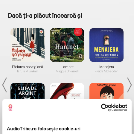
Dacă ți-a plăcut încearcă și
a...
Pădurea norvegiană
Hamnet
Menajera
I
Haruki Murakami
Maggie O'Farrell
Freida McFadden
Elita de Argint (Elita
Diavolul se îmbracă de
Migdală
de...
la...
Dani Francis
Lauren Weisberger
Sohn Won-pyung
AudioTribe.ro folosește cookie-uri