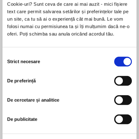
Cookie-uri? Sunt ceva de care ai mai auzit - mici fișiere
text care permit salvarea setărilor și preferințelor tale pe
un site, ca tu să ai o experiență cât mai bună. Le vom
Despre
carte
folosi numai cu permisiunea ta și îți mulțumim dacă ne-o
oferi. Poți schimba sau anula oricând acordul tău.
A heartfelt companion novel to the critically
acclaimed Chester and Gus about inclusivity,
autism, friendship, and family, perfect for fans
Selecția
of Sara Pennypacker and Kate DiCamillo.
Strict necesare
consimțământului
MAI MULT
After being separated from his family, Franklin
De preferință
În acest moment nu există recenzii
becomes an independent cat, until he meets a
pentru această carte
goofy dog named Chester. Chester is a service
dog to his person, a boy named Gus, and
De cercetare și analitice
Cammie McGovern
Chester knows just the girl to be Franklin’s
person—Gus’s classmate, Amelia.
Cammie McGovern is the author of Say What You
De publicitate
Will as well as the adult novels Neighborhood
Amelia loves cats, but has a harder time with
Watch, Eye Contact, and The Art of Seeing.
people. Franklin understands her, though, and