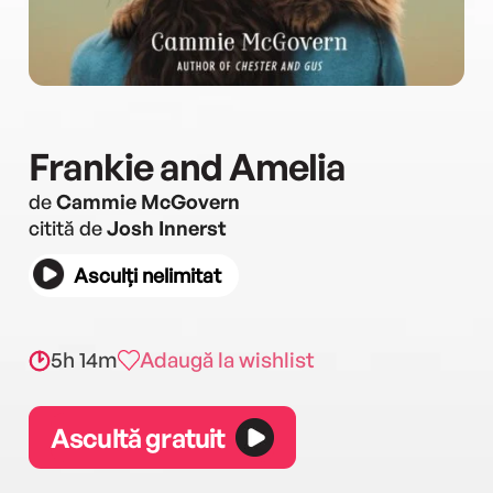
Frankie and Amelia
de
Cammie McGovern
citită de
Josh Innerst
Asculți nelimitat
5h 14m
Adaugă la wishlist
Ascultă gratuit