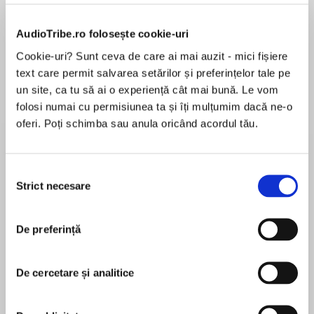
AudioTribe.ro folosește cookie-uri
Cookie-uri? Sunt ceva de care ai mai auzit - mici fișiere
Despre
carte
text care permit salvarea setărilor și preferințelor tale pe
AN OBSERVER BOOK OF THE YEAR
un site, ca tu să ai o experiență cât mai bună. Le vom
folosi numai cu permisiunea ta și îți mulțumim dacă ne-o
oferi. Poți schimba sau anula oricând acordul tău.
AN EVENING STANDARD BOOK OF THE YEAR
MAI MULT
Selecția
În acest moment nu există recenzii
Strict necesare
consimțământului
pentru această carte
De preferință
‘What was it about complaining that felt so
good? You and your fellow sufferer emerging
Jeffrey Eugenides
from a thorough session as if from a spa bath,
De cercetare și analitice
refreshed and tingling?’
Jeffrey Eugenides is the author of three novels.
His first, The Virgin Suicides (1993), is now