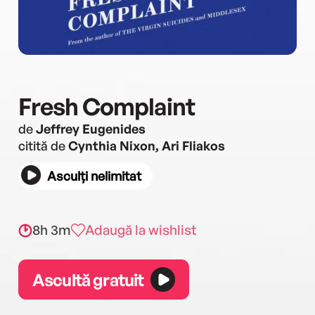
Fresh Complaint
de
Jeffrey Eugenides
citită de
Cynthia Nixon, Ari Fliakos
Asculți nelimitat
8h 3m
Adaugă la wishlist
Ascultă gratuit