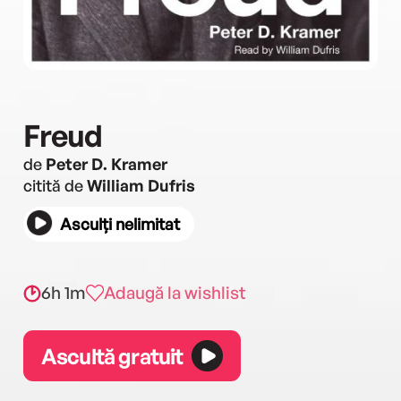
Freud
de
Peter D. Kramer
citită de
William Dufris
Asculți nelimitat
6h 1m
Adaugă la wishlist
Ascultă gratuit