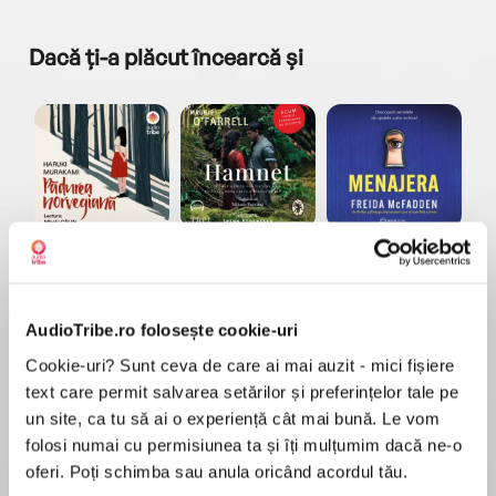
Dacă ți-a plăcut încearcă și
a...
Pădurea norvegiană
Hamnet
Menajera
I
Haruki Murakami
Maggie O'Farrell
Freida McFadden
AudioTribe.ro folosește cookie-uri
Cookie-uri? Sunt ceva de care ai mai auzit - mici fișiere
text care permit salvarea setărilor și preferințelor tale pe
un site, ca tu să ai o experiență cât mai bună. Le vom
folosi numai cu permisiunea ta și îți mulțumim dacă ne-o
Elita de Argint (Elita
Diavolul se îmbracă de
Migdală
de...
la...
Dani Francis
Lauren Weisberger
Sohn Won-pyung
oferi. Poți schimba sau anula oricând acordul tău.