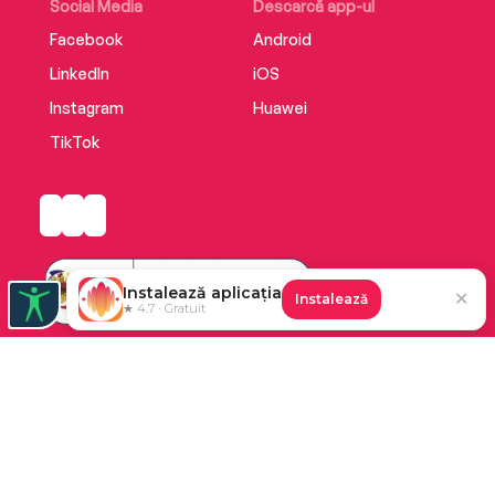
Social Media
Descarcă app-ul
Facebook
Android
LinkedIn
iOS
Instagram
Huawei
TikTok
Instalează aplicația
✕
Instalează
★ 4.7 · Gratuit