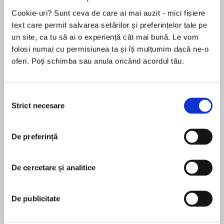
de...
la...
Dani Francis
Lauren Weisberger
Sohn Won-pyung
Cookie-uri? Sunt ceva de care ai mai auzit - mici fișiere
text care permit salvarea setărilor și preferințelor tale pe
un site, ca tu să ai o experiență cât mai bună. Le vom
folosi numai cu permisiunea ta și îți mulțumim dacă ne-o
Despre
carte
oferi. Poți schimba sau anula oricând acordul tău.
Emma Nash is back….and determined to work
out the world of friendships and relationships
Selecția
once and for all (…ish).
Strict necesare
consimțământului
‘Great fun and full of laugh-out-loud moments.
MAI MULT
De preferință
Perfect for fans of Holly Bourne’. Katy Birchall,
În acest moment nu există recenzii
author of the It Girl series
pentru această carte
De cercetare și analitice
Now she’s in the sixth form, Emma’s expecting
life to be a breeze but when her best friend
De publicitate
Chloe Seager
Steph suddenly has a boyfriend who she’s
spending more time with Emma’s not sure what