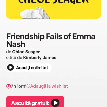
Friendship Fails of Emma
Nash
de
Chloe Seager
citită de
Kimberly James
Asculți nelimitat
7h 16m
Adaugă la wishlist
Ascultă gratuit