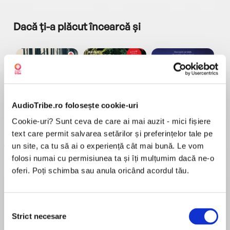
Dacă ți-a plăcut încearcă și
AudioTribe.ro folosește cookie-uri
a...
Pădurea norvegiană
Hamnet
Menajera
I
Cookie-uri? Sunt ceva de care ai mai auzit - mici fișiere
Haruki Murakami
Maggie O'Farrell
Freida McFadden
text care permit salvarea setărilor și preferințelor tale pe
un site, ca tu să ai o experiență cât mai bună. Le vom
folosi numai cu permisiunea ta și îți mulțumim dacă ne-o
oferi. Poți schimba sau anula oricând acordul tău.
Selecția
Elita de Argint (Elita
Diavolul se îmbracă de
Migdală
Strict necesare
de...
la...
Dani Francis
Lauren Weisberger
Sohn Won-pyung
consimțământului