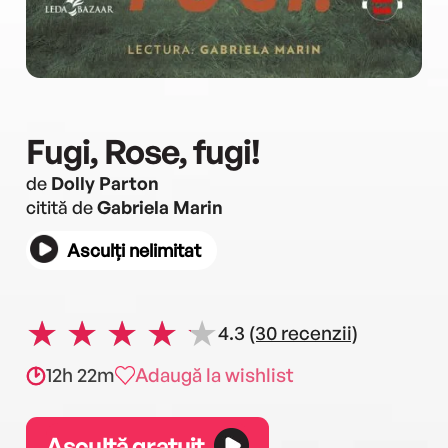
Fugi, Rose, fugi!
de
Dolly Parton
citită de
Gabriela Marin
Asculți nelimitat
4.3
(30 recenzii)
12h 22m
Adaugă la wishlist
Ascultă gratuit