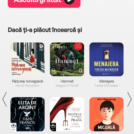
Dacă ți-a plăcut încearcă și
a...
Pădurea norvegiană
Hamnet
Menajera
I
Haruki Murakami
Maggie O'Farrell
Freida McFadden