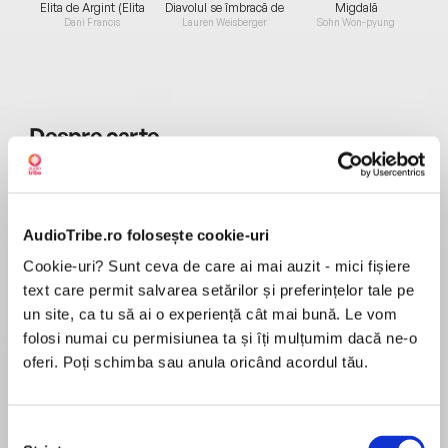
Elita de Argint (Elita
Diavolul se îmbracă de
Migdală
de...
la...
Dani Francis
Lauren Weisberger
Sohn Won-pyung
Despre
carte
De la cel mai iubit superstar al Americii și cel
mai mare povestitor de peste Ocean, un thriller
despre o cântăreață aspirantă fugară care e
AudioTribe.ro folosește cookie-uri
hotărâtă să facă tot ce este necesar pentru a
supraviețui.
Cookie-uri? Sunt ceva de care ai mai auzit - mici fișiere
MAI MULT
Fiecare melodie spune o poveste.
text care permit salvarea setărilor și preferințelor tale pe
Recenzii
Ea este o vedetă în plină ascensiune care cântă
un site, ca tu să ai o experiență cât mai bună. Le vom
despre greutățile cu care s-a confruntat până
folosi numai cu permisiunea ta și îți mulțumim dacă ne-o
acum în viață.
oferi. Poți schimba sau anula oricând acordul tău.
O carte ce merită toată atenția.
De asemenea, aleargă într-un suflet. Să își facă
un viitor și să scape de trecutul care o bântuie.
Selecția
Nashville este locul în care a venit să-și