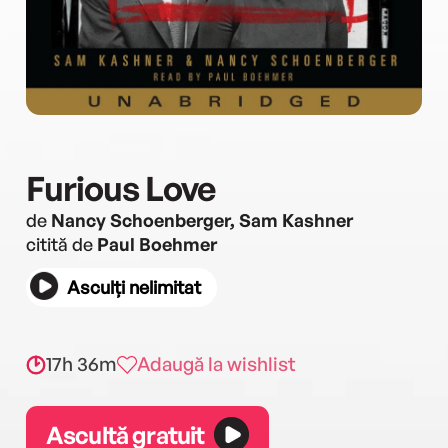
Furious Love
de
Nancy Schoenberger, Sam Kashner
citită de
Paul Boehmer
Asculți nelimitat
17h 36m
Adaugă la wishlist
Ascultă gratuit