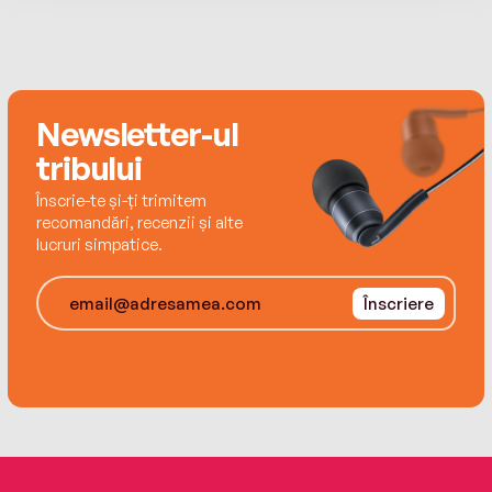
Newsletter-ul
tribului
Înscrie-te și-ți trimitem
recomandări, recenzii și alte
lucruri simpatice.
Înscriere