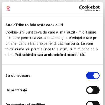
de...
la...
Dani Francis
Lauren Weisberger
Sohn Won-pyung
AudioTribe.ro folosește cookie-uri
Despre
carte
Cookie-uri? Sunt ceva de care ai mai auzit - mici fișiere
From veteran entertainment reporter Sam
text care permit salvarea setărilor și preferințelor tale pe
Kashner and biographer Nancy Schoenberger
un site, ca tu să ai o experiență cât mai bună. Le vom
comes the definitive account of the greatest
folosi numai cu permisiunea ta și îți mulțumim dacă ne-o
Hollywood love story ever told—the romance of
oferi. Poți schimba sau anula oricând acordul tău.
Elizabeth Taylor and Richard Burton. Kashner
MAI MULT
has interviewed Elizabeth Taylor numerous
În acest moment nu există recenzii
times and is the only journalist given access to
Selecția
Strict necesare
pentru această carte
her extensive collection of personal letters and
consimțământului
journals, and he and Schoenberger have also
Sam Kashner
interviewed the Burton family at length,
De preferință
including Burton’s actress daughter Kate. This is
Sam Kashner is the author of four nonfiction
truly an authorized and singularly informed
books, including the memoir When I Was Cool: My
De cercetare și analitice