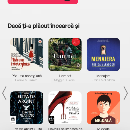
Dacă ți-a plăcut încearcă și
a...
Pădurea norvegiană
Hamnet
Menajera
I
Haruki Murakami
Maggie O'Farrell
Freida McFadden
Elita de Argint (Elita
Diavolul se îmbracă de
Migdală