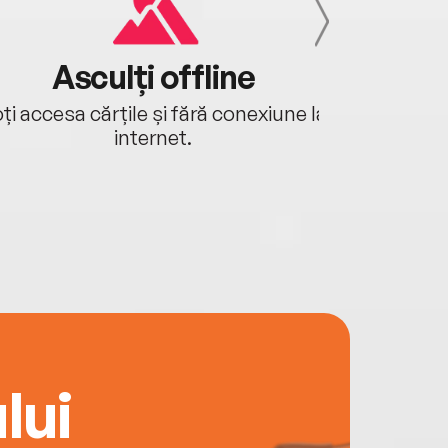
Asculți offline
Aj
ți accesa cărțile și fără conexiune la
Ascultă a
internet.
lui