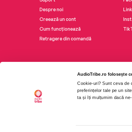
Despre noi
Lin
Creează un cont
Ins
Cum funcționează
Tik
Retragere din comandă
AudioTribe.ro folosește c
Cookie-uri? Sunt ceva de ca
preferințelor tale pe un si
ta și îți mulțumim dacă ne-
Platforma de audiobooks ș