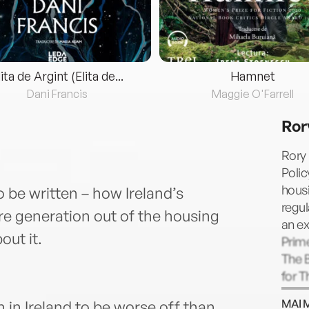
lita de Argint (Elita de...
Hamnet
Dani Francis
Maggie O'Farrell
Ror
Rory 
Polic
housi
 be written – how Ireland’s
regul
re generation out of the housing
an ex
ut it.
Prim
The B
for T
the a
MAI 
n in Ireland to be worse off than