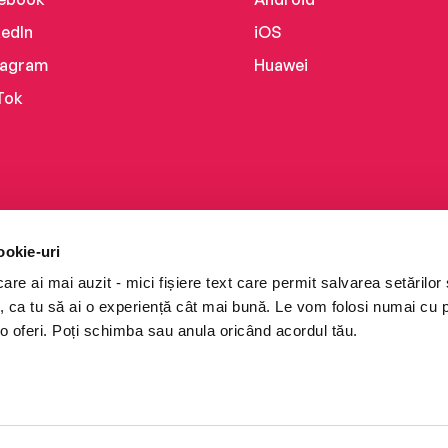
kedIn
iOS
tagram
Huawei
Tok
ookie-uri
re ai mai auzit - mici fișiere text care permit salvarea setărilor 
te, ca tu să ai o experiență cât mai bună. Le vom folosi numai cu
o oferi. Poți schimba sau anula oricând acordul tău.
i books a Cărturești.