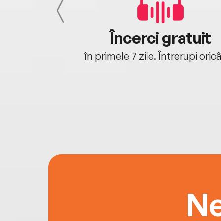
cu tine
Încerci gratuit
oriunde ești.
în primele 7 zile. Întrerupi oric
Ne