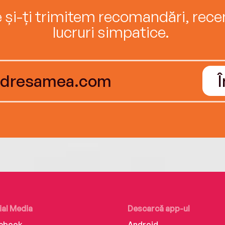
e și-ți trimitem recomandări, recenz
lucruri simpatice.
ial Media
Descarcă app-ul
ebook
Android