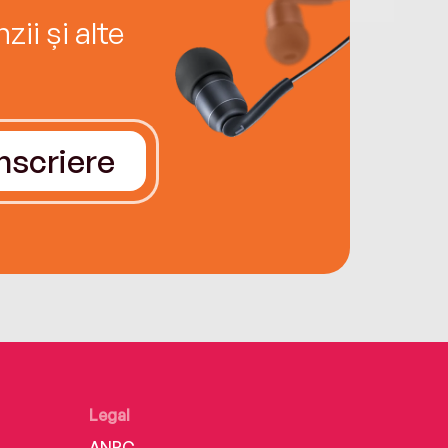
ii și alte
Înscriere
Legal
ANPC