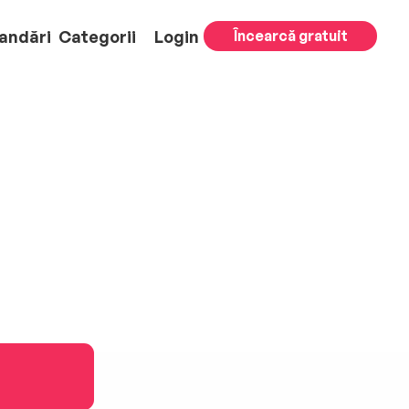
andări
Categorii
Login
Încearcă gratuit