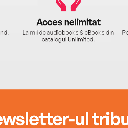
Acces nelimitat
ând.
La mii de audiobooks & eBooks din
Po
catalogul Unlimited.
wsletter-ul tribu