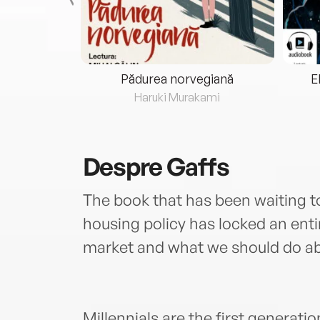
eria...
Pădurea norvegiană
E
ris
Haruki Murakami
Despre
Gaffs
The book that has been waiting to
housing policy has locked an enti
market and what we should do abo
Millennials are the first generatio