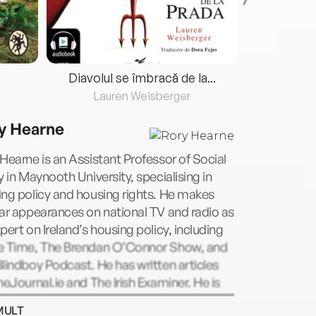
Diavolul se îmbracă de la...
Lauren Weisberger
Fre
y Hearne
Hearne is an Assistant Professor of Social
y in Maynooth University, specialising in
ng policy and housing rights. He makes
ar appearances on national TV and radio as
pert on Ireland’s housing policy, including
e Time, The Brendan O’Connor Show, and
lindboy Podcast. He has written articles
heJournal.ie and The Irish Examiner. He is
uthor of Housing Shock: The Irish Housing
MULT