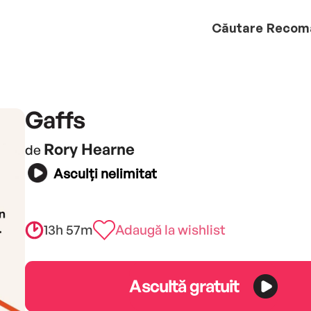
Căutare
Recom
Gaffs
Rory Hearne
de
Asculți nelimitat
13h 57m
Adaugă la wishlist
Ascultă gratuit