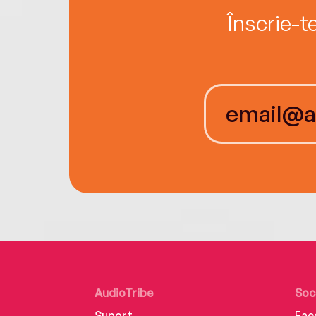
Înscrie-t
AudioTribe
Soc
Suport
Fac