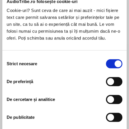
AudioTribe.ro folosește cookie-uri
Cookie-uri? Sunt ceva de care ai mai auzit - mici fișiere
text care permit salvarea setărilor și preferințelor tale pe
Despre
carte
un site, ca tu să ai o experiență cât mai bună. Le vom
folosi numai cu permisiunea ta și îți mulțumim dacă ne-o
Rider Sandman, having fought Napoleon in the
oferi. Poți schimba sau anula oricând acordul tău.
French wars, expected to lead the life of an
English country gentleman, but now, two years
after Waterloo, his family is impoverished, his
Selecția
name is disgraced and he has been forced to
Strict necesare
consimțământului
MAI MULT
relinquish the woman he loves from her
În acest moment nu există recenzii
obligation to marry him. Desperate to earn
De preferință
pentru această carte
money he accepts the job of being the
government's Investigator; an official who
discovers whether petitions for mercy sent by
De cercetare și analitice
condemned criminals should be granted. His
Bernard Cornwell
first case concerns a portrait painter who is due
De publicitate
to hang for murder in a week's time and the
Bernard Cornwell was born in London, raised in
government makes it clear that they want the
Essex and worked for the BBC for eleven years