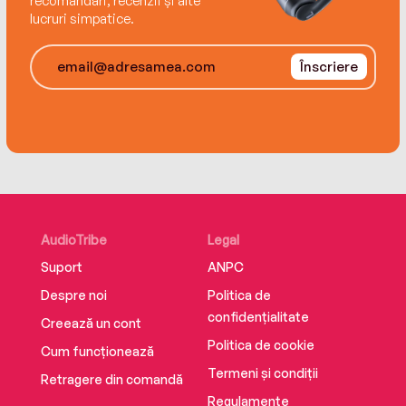
recomandări, recenzii și alte
lucruri simpatice.
Înscriere
AudioTribe
Legal
Suport
ANPC
Despre noi
Politica de
confidențialitate
Creează un cont
Politica de cookie
Cum funcționează
Termeni și condiții
Retragere din comandă
Regulamente