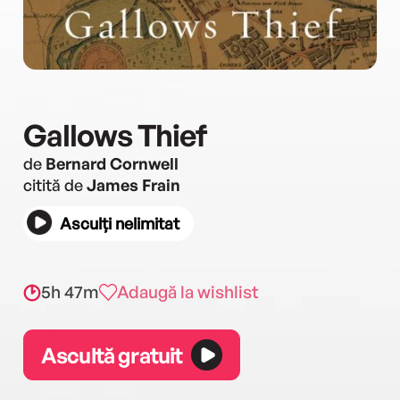
Gallows Thief
de
Bernard Cornwell
citită de
James Frain
Asculți nelimitat
5h 47m
Adaugă la wishlist
Ascultă gratuit