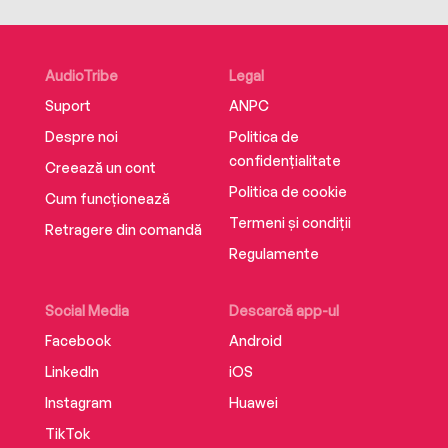
© Eva Mozes Kor and Lisa Rojany Buccieri, 2009,
2020 (text); © Peggy Tierney 2020 (additional
text); © Octopus Publishing Group Ltd 2020; ©
AudioTribe
Legal
Editura NICULESCU, 2024
Suport
ANPC
ISBN 978-606-38-1036-7
Despre noi
Politica de
confidențialitate
Creează un cont
Politica de cookie
Cum funcționează
Termeni și condiții
Retragere din comandă
Regulamente
Social Media
Descarcă app-ul
Facebook
Android
LinkedIn
iOS
Instagram
Huawei
TikTok