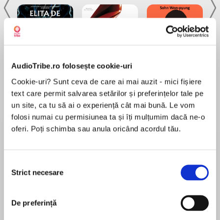
AudioTribe.ro folosește cookie-uri
Elita de Argint (Elita
Diavolul se îmbracă de
Migdală
de...
la...
Dani Francis
Lauren Weisberger
Sohn Won-pyung
Cookie-uri? Sunt ceva de care ai mai auzit - mici fișiere
text care permit salvarea setărilor și preferințelor tale pe
un site, ca tu să ai o experiență cât mai bună. Le vom
folosi numai cu permisiunea ta și îți mulțumim dacă ne-o
oferi. Poți schimba sau anula oricând acordul tău.
Despre
carte
Memoriile sfâșietoare și inspiratoare ale unei
fetiţe de zece ani, care a supraviețuit, alături de
Selecția
sora sa geamănă, iadului de la Auschwitz.
Strict necesare
consimțământului
Naziștii le-au cruţat viața doar pentru că erau
gemene.
De preferință
MAI MULT
În vara anului 1944, Eva Mozes Kor și familia ei au
În acest moment nu există recenzii
ajuns la Auschwitz. Aici toţi membrii acesteia