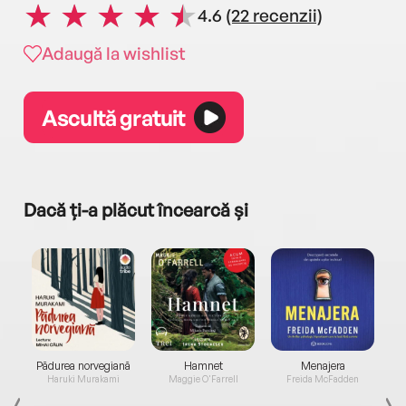
4.6
(22 recenzii)
Adaugă la wishlist
Ascultă gratuit
Dacă ți-a plăcut încearcă și
a...
Pădurea norvegiană
Hamnet
Menajera
I
Haruki Murakami
Maggie O'Farrell
Freida McFadden