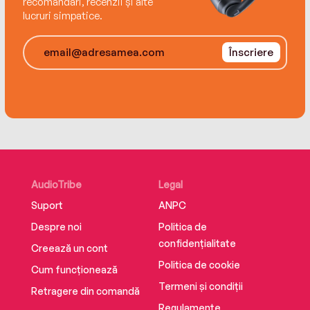
recomandări, recenzii și alte
newcomers alike will devour this fast-paced,
lucruri simpatice.
action-packed sci-fi adventure.
Înscriere
AudioTribe
Legal
Suport
ANPC
Despre noi
Politica de
confidențialitate
Creează un cont
Politica de cookie
Cum funcționează
Termeni și condiții
Retragere din comandă
Regulamente