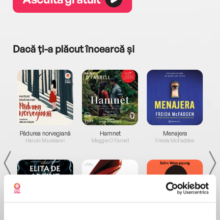
Dacă ți-a plăcut încearcă și
a...
Pădurea norvegiană
Hamnet
Menajera
I
Haruki Murakami
Maggie O'Farrell
Freida McFadden