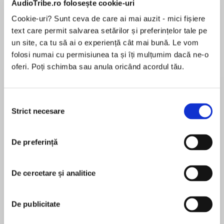
AudioTribe.ro folosește cookie-uri
Elita de Argint (Elita
Diavolul se îmbracă de
Migdală
de...
la...
Dani Francis
Lauren Weisberger
Sohn Won-pyung
Cookie-uri? Sunt ceva de care ai mai auzit - mici fișiere
text care permit salvarea setărilor și preferințelor tale pe
un site, ca tu să ai o experiență cât mai bună. Le vom
folosi numai cu permisiunea ta și îți mulțumim dacă ne-o
Despre
carte
oferi. Poți schimba sau anula oricând acordul tău.
The first book in a pulse-pounding new series
that’s set in the world of the #1 New York Times
Selecția
bestselling I Am Number Four series. The war
Strict necesare
consimțământului
may be over—but for the next generation, the
battle has just begun!
De preferință
MAI MULT
În acest moment nu există recenzii
It has been over a year since the invasion of
pentru această carte
Earth was thwarted in Pittacus Lore’s United as
De cercetare și analitice
One. But in order to win, our alien allies known
Pittacus Lore
as the Garde unleashed their Loric energy that
De publicitate
spread throughout the globe. Now human
Pittacus Lore is Lorien's ruling Elder. He has been
teenagers have begun to develop incredible
on Earth preparing for the war that will decide