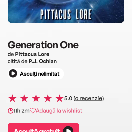
Generation One
de
Pittacus Lore
citită de
P.J. Ochlan
Asculți nelimitat
5.0
(o recenzie)
11h 2m
Adaugă la wishlist
Ascultă gratuit