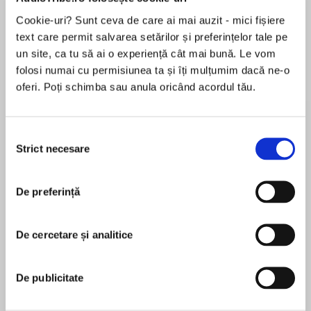
Cookie-uri? Sunt ceva de care ai mai auzit - mici fișiere
Elita de Argint (Elita
Diavolul se îmbracă de
Migdală
de...
la...
Dani Francis
Lauren Weisberger
Sohn Won-pyung
text care permit salvarea setărilor și preferințelor tale pe
un site, ca tu să ai o experiență cât mai bună. Le vom
folosi numai cu permisiunea ta și îți mulțumim dacă ne-o
oferi. Poți schimba sau anula oricând acordul tău.
Despre
carte
Traducere de Ștefan Colceriu
Selecția
Strict necesare
consimțământului
„Un alt fel de lectură a schimbărilor religioase și
sociale de la Marcus Aurelius până la moartea
De preferință
lui Constantin cel Mare.“ — PETER BROWN
MAI MULT
În acest moment nu există recenzii
„Nimeni nu a influențat cu mai mare autoritate
De cercetare și analitice
pentru această carte
și cuprindere, în ultima jumătate de veac,
studiul Antichității postclasice europene decât
De publicitate
Peter Brown. El a dat lumii academice
contemporane articulațiile unui domeniu de