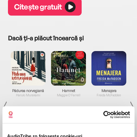
Citește gratuit
Dacă ți-a plăcut încearcă și
a...
Pădurea norvegiană
Hamnet
Menajera
I
Haruki Murakami
Maggie O'Farrell
Freida McFadden
AudioTribe.ro folosește cookie-uri