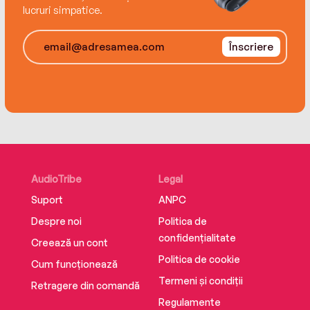
asculți, găsești scriptul episoadelor pe
lucruri simpatice.
rockstory.ro
Înscriere
AudioTribe
Legal
Suport
ANPC
Despre noi
Politica de
confidențialitate
Creează un cont
Politica de cookie
Cum funcționează
Termeni și condiții
Retragere din comandă
Regulamente