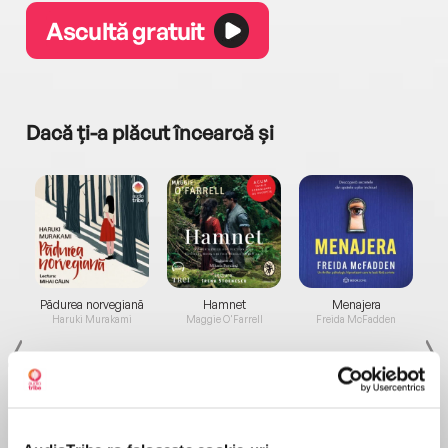
Ascultă gratuit
Dacă ți-a plăcut încearcă și
a...
Pădurea norvegiană
Hamnet
Menajera
I
Haruki Murakami
Maggie O'Farrell
Freida McFadden