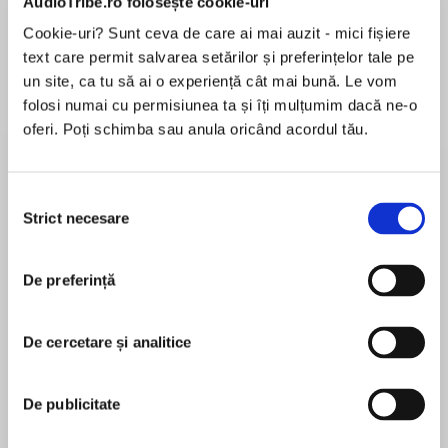
AudioTribe.ro folosește cookie-uri
Cookie-uri? Sunt ceva de care ai mai auzit - mici fișiere
Elita de Argint (Elita
Diavolul se îmbracă de
Migdală
de...
la...
text care permit salvarea setărilor și preferințelor tale pe
Dani Francis
Lauren Weisberger
Sohn Won-pyung
un site, ca tu să ai o experiență cât mai bună. Le vom
folosi numai cu permisiunea ta și îți mulțumim dacă ne-o
oferi. Poți schimba sau anula oricând acordul tău.
Despre
carte
Selecția
George Harrison a avut de înfruntat în viața sa
Strict necesare
consimțământului
doi asasini.
S-a luptat cu amândoi din toate puterile, iar pe
De preferință
unul a reușit să-l învingă. Era un psihopat care
MAI MULT
intrase noaptea în casă, hotărât să-l omoare pe
De cercetare și analitice
În acest moment nu există recenzii
fostul Beatle.
pentru această carte
Al doilea asasin, tăcut și perfid, l-a doborât pe
De publicitate
George doi ani mai târziu. Era cancerul.