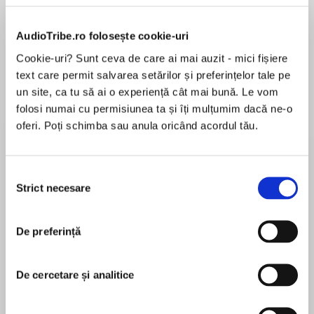
AudioTribe.ro folosește cookie-uri
Cookie-uri? Sunt ceva de care ai mai auzit - mici fișiere
text care permit salvarea setărilor și preferințelor tale pe
Elita de Argint (Elita
Diavolul se îmbracă de
Migdală
de...
la...
Dani Francis
Lauren Weisberger
Sohn Won-pyung
un site, ca tu să ai o experiență cât mai bună. Le vom
folosi numai cu permisiunea ta și îți mulțumim dacă ne-o
oferi. Poți schimba sau anula oricând acordul tău.
Despre
carte
Selecția
Cartea oferă o perspectivă nouă și fascinantă
Strict necesare
consimțământului
asupra modului în care sistemul nervos
autonom reglează răspunsurile noastre la stres
De preferință
și interacțiune socială. Autorul dezvoltă teoria
polivagală într-un mod accesibil și ușor de
MAI MULT
înțeles, oferind o introducere cuprinzătoare în
De cercetare și analitice
În acest moment nu există recenzii
această teorie complexă. Cartea explorează,
pentru această carte
de asemenea, modul în care această teorie