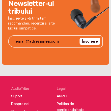
Newsletter-ul
mentale.
tribului
Traducere de Walter Fotescu
Înscrie-te și-ți trimitem
recomandări, recenzii și alte
lucruri simpatice.
Editura Herald
ISBN 9786306550340
Înscriere
AudioTribe
Legal
Suport
ANPC
Despre noi
Politica de
confidențialitate