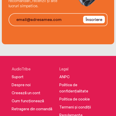
recomandări, recenzii și alte
lucruri simpatice.
Înscriere
AudioTribe
Legal
Suport
ANPC
Despre noi
Politica de
confidențialitate
Creează un cont
Politica de cookie
Cum funcționează
Termeni și condiții
Retragere din comandă
Regulamente