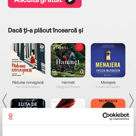
Dacă ți-a plăcut încearcă și
a...
Pădurea norvegiană
Hamnet
Menajera
I
Haruki Murakami
Maggie O'Farrell
Freida McFadden