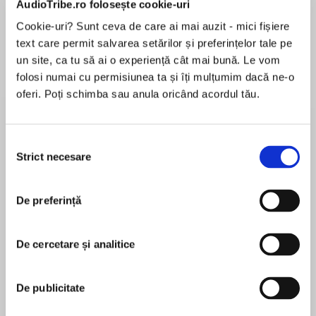
AudioTribe.ro folosește cookie-uri
Elita de Argint (Elita
Diavolul se îmbracă de
Migdală
de...
la...
Dani Francis
Lauren Weisberger
Sohn Won-pyung
Cookie-uri? Sunt ceva de care ai mai auzit - mici fișiere
text care permit salvarea setărilor și preferințelor tale pe
un site, ca tu să ai o experiență cât mai bună. Le vom
folosi numai cu permisiunea ta și îți mulțumim dacă ne-o
Despre
carte
oferi. Poți schimba sau anula oricând acordul tău.
Perfect for fans of Small Spaces and
Nightbooks, Ally Malinenko’s debut is an
Selecția
empowering and triumphant ghost story——with
Strict necesare
consimțământului
spooky twists sure to give readers a few good
goosebumps!
De preferință
MAI MULT
În acest moment nu există recenzii
Zee Puckett loves ghost stories. She just never
pentru această carte
expected to be living one.
De cercetare și analitice
Ally Malinenko
It all starts with a dark and stormy night. When
De publicitate
the skies clear, everything is different. People
Ally Malinenko is a poet, novelist, and librarian
are missing. There’s a creepy new principal who
living in Brooklyn, New York, where she pens her