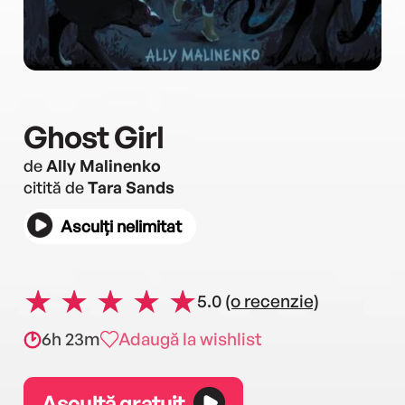
Ghost Girl
de
Ally Malinenko
citită de
Tara Sands
Asculți nelimitat
5.0
(o recenzie)
6h 23m
Adaugă la wishlist
Ascultă gratuit