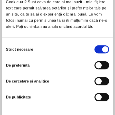
Cookie-uri? Sunt ceva de care ai mai auzit - mici fișiere
text care permit salvarea setărilor și preferințelor tale pe
un site, ca tu să ai o experiență cât mai bună. Le vom
folosi numai cu permisiunea ta și îți mulțumim dacă ne-o
Despre
carte
oferi. Poți schimba sau anula oricând acordul tău.
The Sunday Times bestseller
Selecția
Strict necesare
From the bestselling authors of The Sugar Girls,
consimțământului
G.I. Brides weaves together the real-life stories
MAI MULT
of four women who crossed the ocean for love,
De preferință
În acest moment nu există recenzii
providing a moving true tale of romance and
pentru această carte
resilience.
De cercetare și analitice
Duncan Barrett
The ‘friendly invasion’ of Britain by over a million
De publicitate
American G.I.s caused a sensation amongst a
generation of young women deprived of male
Tania Rodrigues
company during the Second World War. With