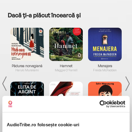
Dacă ți-a plăcut încearcă și
a...
Pădurea norvegiană
Hamnet
Menajera
I
Haruki Murakami
Maggie O'Farrell
Freida McFadden
Elita de Argint (Elita
Diavolul se îmbracă de
Migdală
de...
la...
AudioTribe.ro folosește cookie-uri
Dani Francis
Lauren Weisberger
Sohn Won-pyung