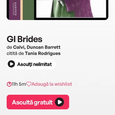
GI Brides
de
Calvi, Duncan Barrett
citită de
Tania Rodrigues
Asculți nelimitat
11h 5m
Adaugă la wishlist
Ascultă gratuit