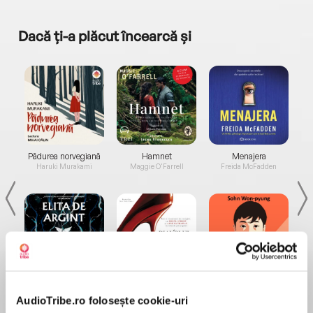
Dacă ți-a plăcut încearcă și
a...
Pădurea norvegiană
Hamnet
Menajera
I
Haruki Murakami
Maggie O'Farrell
Freida McFadden
Elita de Argint (Elita
Diavolul se îmbracă de
Migdală
de...
la...
Dani Francis
Lauren Weisberger
Sohn Won-pyung
AudioTribe.ro folosește cookie-uri