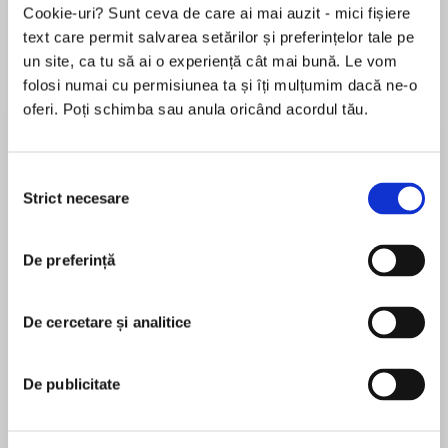
Cookie-uri? Sunt ceva de care ai mai auzit - mici fișiere
text care permit salvarea setărilor și preferințelor tale pe
un site, ca tu să ai o experiență cât mai bună. Le vom
Despre
carte
folosi numai cu permisiunea ta și îți mulțumim dacă ne-o
oferi. Poți schimba sau anula oricând acordul tău.
Get shrunk! Humour and high-stakes combine
in the conclusion to the action-packed Infinity
Drake series. A BIG adventure with a tiny hero!
Selecția
Strict necesare
consimțământului
And you thought 9mm was small?
MAI MULT
De preferință
În acest moment nu există recenzii
Infinity Drake takes it to a whole 'nother level…
pentru această carte
After months of captivity Finn and Carla reach
De cercetare și analitice
John McNally
their final destination; evil mastermind Kaparis's
secret lair in the Carpathian mountains.
John McNally is a screenwriter who’s worked with
De publicitate
Aardman, Sony and the BBC. INFINITY DRAKE is
Once there Finn learns the villain's true purpose
his first novel and was written for his children (who,
– to conquer his paralysis and rise again. To do