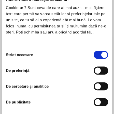
de...
la...
Dani Francis
Lauren Weisberger
Sohn Won-pyung
Cookie-uri? Sunt ceva de care ai mai auzit - mici fișiere
text care permit salvarea setărilor și preferințelor tale pe
un site, ca tu să ai o experiență cât mai bună. Le vom
folosi numai cu permisiunea ta și îți mulțumim dacă ne-o
Despre
carte
oferi. Poți schimba sau anula oricând acordul tău.
Gigi wants to go by something besides her baby
name—but her full name, Geraldine, is too long
Selecția
to write and Hanako, her middle name, doesn’t
Strict necesare
consimțământului
feel quite right. Will Gigi find the perfect name?
MAI MULT
This exciting new I Can Read series is brought
De preferință
În acest moment nu există recenzii
to you by author-illustrator Melissa Iwai, whose
pentru această carte
popular books includeSoup DayandDumplings
De cercetare și analitice
for Lili.
Melissa Iwai
Gigi and Ojiji: What’s Iin a Name?is a Level Three
De publicitate
Melissa Iwai is a children's book author and
I Can Read book.Level 3 includes many fun
illustrator who incorporates both traditional and
subjects kids love to read about on their own.