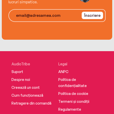
emotions and depict her as a biracial child, with
lucruri simpatice.
a white father and Japanese mother." —
Booklist(starred review)
Înscriere
"An affirming option in the quickly diversifying
field of early-reader books." —Kirkus
AudioTribe
Legal
Suport
ANPC
Despre noi
Politica de
confidențialitate
Creează un cont
Politica de cookie
Cum funcționează
Termeni și condiții
Retragere din comandă
Regulamente