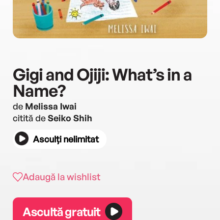
Gigi and Ojiji: What’s in a
Name?
de
Melissa Iwai
citită de
Seiko Shih
Asculți nelimitat
Adaugă la wishlist
Ascultă gratuit