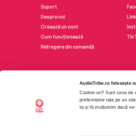
Suport
Fac
Despre noi
Lin
Creează un cont
Ins
Cum funcționează
Tik
Retragere din comandă
AudioTribe.ro folosește c
Cookie-uri? Sunt ceva de ca
preferințelor tale pe un si
ta și îți mulțumim dacă ne-
Platforma de audiobooks ș