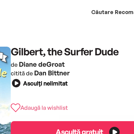
Căutare
Recom
Gilbert, the Surfer Dude
Diane deGroat
de
Dan Bittner
citită de
Asculți nelimitat
Adaugă la wishlist
Ascultă gratuit