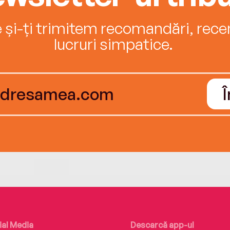
e și-ți trimitem recomandări, recenz
lucruri simpatice.
ial Media
Descarcă app-ul