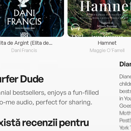
lita de Argint (Elita de...
Hamnet
Dani Francis
Maggie O'Farrell
Dia
urfer Dude
Diane
child
bests
ial bestsellers, enjoys a fun-filled
in Yo
o-me audio, perfect for sharing.
Goes 
Mothe
istă recenzii pentru
Pest!
York 