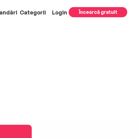
andări
Categorii
Login
Încearcă gratuit