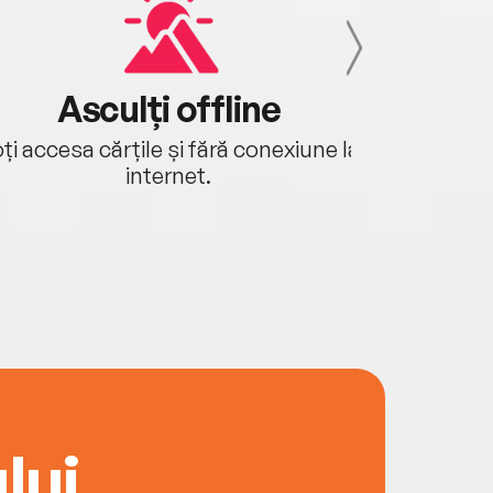
Asculți offline
Aj
ți accesa cărțile și fără conexiune la
Ascultă a
internet.
lui