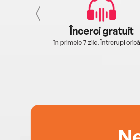
cu tine
Încerci gratuit
oriunde ești.
în primele 7 zile. Întrerupi oric
Ne