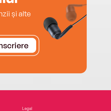
ii și alte
Înscriere
Legal