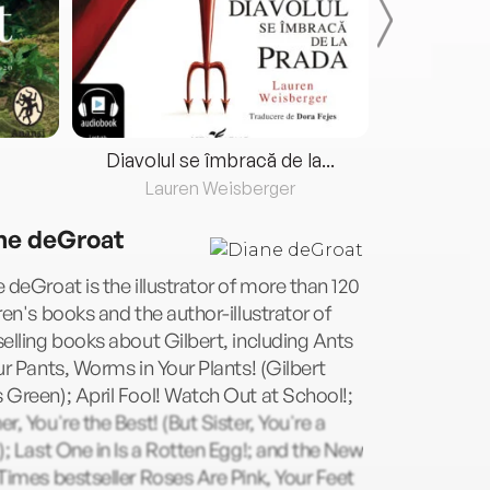
Diavolul se îmbracă de la...
Lauren Weisberger
Fre
ne deGroat
 deGroat is the illustrator of more than 120
ren's books and the author-illustrator of
elling books about Gilbert, including Ants
ur Pants, Worms in Your Plants! (Gilbert
Green); April Fool! Watch Out at School!;
r, You're the Best! (But Sister, You're a
); Last One in Is a Rotten Egg!; and the New
Times bestseller Roses Are Pink, Your Feet