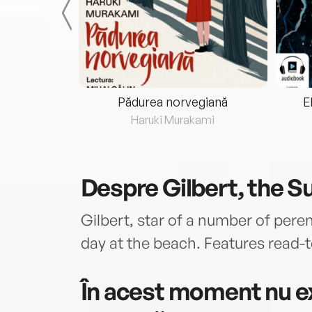
eria...
Pădurea norvegiană
E
ris
Haruki Murakami
Despre
Gilbert, the S
Gilbert, star of a number of perenn
day at the beach. Features read-t
În acest moment nu ex