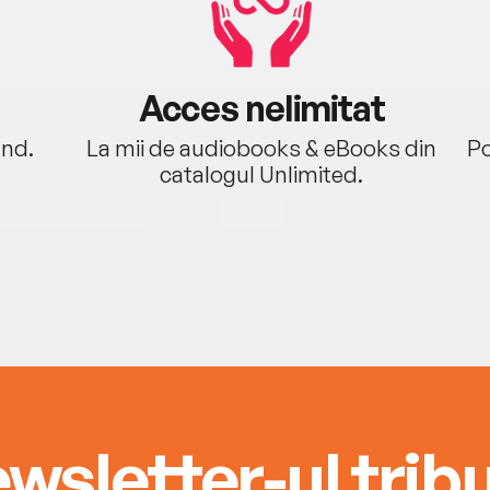
Acces nelimitat
ând.
La mii de audiobooks & eBooks din
Po
catalogul Unlimited.
wsletter-ul tribu