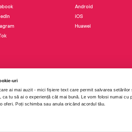
ebook
Android
kedIn
iOS
tagram
Huawei
Tok
ookie-uri
re ai mai auzit - mici fișiere text care permit salvarea setărilor 
te, ca tu să ai o experiență cât mai bună. Le vom folosi numai cu
o oferi. Poți schimba sau anula oricând acordul tău.
i books a Cărturești.