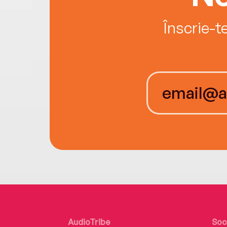
Înscrie-t
AudioTribe
Soc