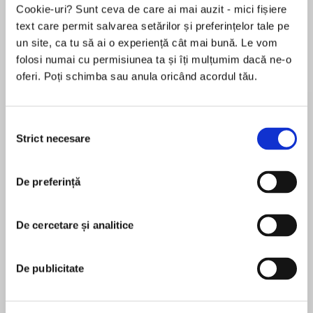
Cookie-uri? Sunt ceva de care ai mai auzit - mici fișiere
text care permit salvarea setărilor și preferințelor tale pe
un site, ca tu să ai o experiență cât mai bună. Le vom
Despre
carte
folosi numai cu permisiunea ta și îți mulțumim dacă ne-o
oferi. Poți schimba sau anula oricând acordul tău.
The author of Indiscretion returns with a
scorching tale of love, passion, and obsession,
about one man’s all-consuming desire for a
Selecția
beautiful, bewitching, and beguiling woman.
Strict necesare
consimțământului
MAI MULT
Since childhood, Wylie Rose has been drawn to
De preferință
În acest moment nu există recenzii
the charming, close-knit Bonet siblings. But
pentru această carte
none affected him more than the enchanting
Cesca, a girl blessed with incandescent beauty
De cercetare și analitice
Charles Dubow
and a wild, irrepressible spirit.
Charles Dubow is the author of the novel
De publicitate
Growing up, Wylie’s friendship with her brother,
Indiscretion, a founding editor of Forbes.com, and
Aurelio, a budding painter of singular talent,
was an editor at Businessweek.com. He was
brings him near Cesca’s circle. A young woman