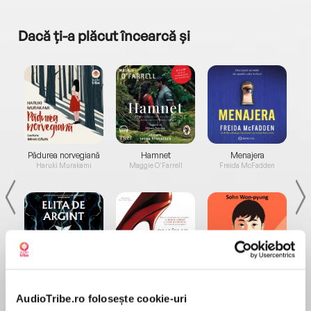
Dacă ți-a plăcut încearcă și
a...
Pădurea norvegiană
Hamnet
Menajera
I
Haruki Murakami
Maggie O'Farrell
Freida McFadden
Elita de Argint (Elita
Diavolul se îmbracă de
Migdală
de...
la...
Dani Francis
Lauren Weisberger
Sohn Won-pyung
AudioTribe.ro folosește cookie-uri