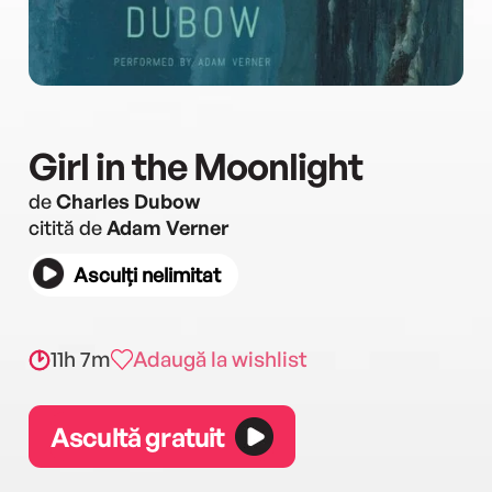
Girl in the Moonlight
de
Charles Dubow
citită de
Adam Verner
Asculți nelimitat
11h 7m
Adaugă la wishlist
Ascultă gratuit