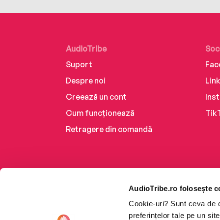
AudioTribe
Soc
Suport
Fac
Despre noi
Lin
Creează un cont
Ins
Cum funcționează
Tik
Retragere din comandă
AudioTribe.ro folosește c
Cookie-uri? Sunt ceva de ca
preferințelor tale pe un si