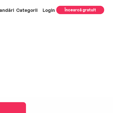
andări
Categorii
Login
Încearcă gratuit