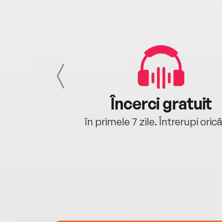
cu tine
Încerci gratuit
oriunde ești.
în primele 7 zile. Întrerupi oric