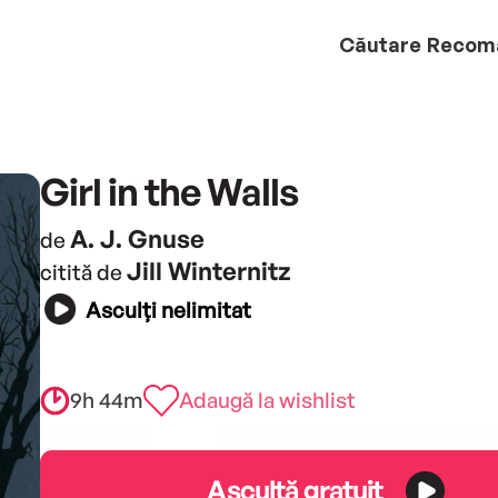
Căutare
Recom
Girl in the Walls
A. J. Gnuse
de
Jill Winternitz
citită de
Asculți nelimitat
9h 44m
Adaugă la wishlist
Ascultă gratuit