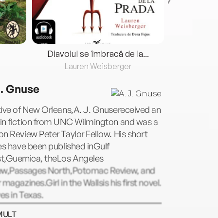
Diavolul se îmbracă de la...
Lauren Weisberger
Fre
J. Gnuse
ive of New Orleans,A. J. Gnusereceived an
in fiction from UNC Wilmington and was a
n Review Peter Taylor Fellow. His short
es have been published inGulf
t,Guernica, theLos Angeles
ew,Passages North,Potomac Review, and
 magazines.Girl in the Wallsis his first novel.
ves in Texas.
MULT