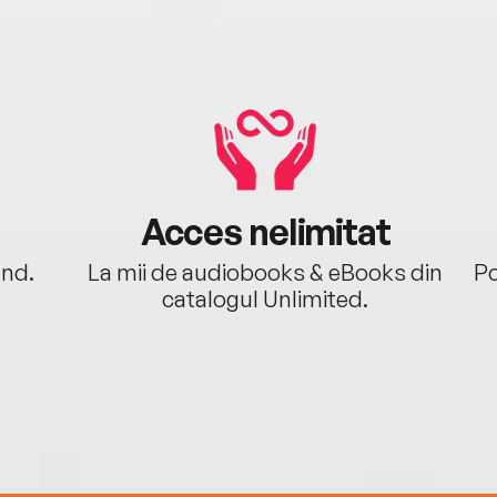
Acces nelimitat
ând.
La mii de audiobooks & eBooks din
Po
catalogul Unlimited.