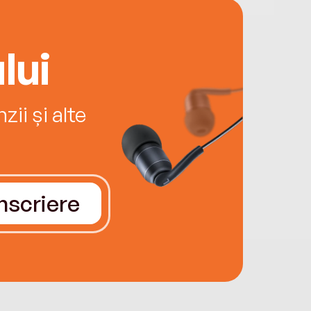
lui
ii și alte
Înscriere