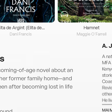
lita de Argint (Elita de...
Hamnet
Dani Francis
Maggie O'Farrell
A. 
ls
A nat
MFA 
Kenyo
coming-of-age novel about an
stori
f her former family home—and
Coas
en after becoming lost in life
Revi
other
He li
MAI 
found.