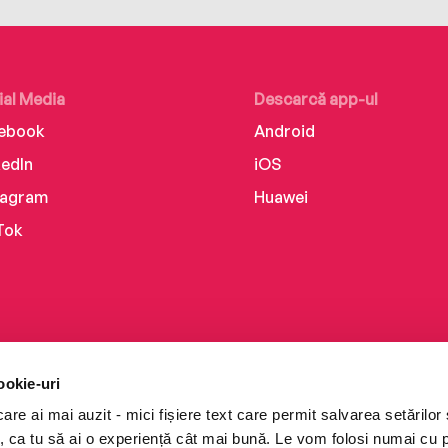
ial Media
Descarcă app-ul
ebook
Android
kedIn
iOS
tagram
Huawei
Tok
ookie-uri
re ai mai auzit - mici fișiere text care permit salvarea setărilor 
te, ca tu să ai o experiență cât mai bună. Le vom folosi numai cu