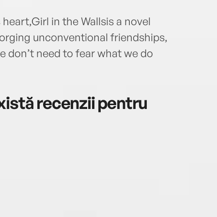
eart,Girl in the Wallsis a novel
forging unconventional friendships,
at we don’t need to fear what we do
istă recenzii pentru