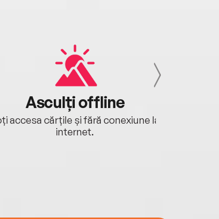
Asculți offline
Aj
ți accesa cărțile și fără conexiune la
Ascultă a
internet.