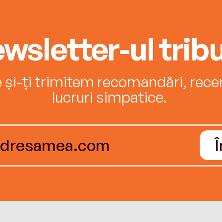
wsletter-ul tribu
e și-ți trimitem recomandări, recenz
lucruri simpatice.