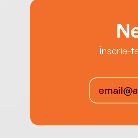
Ne
Înscrie-t