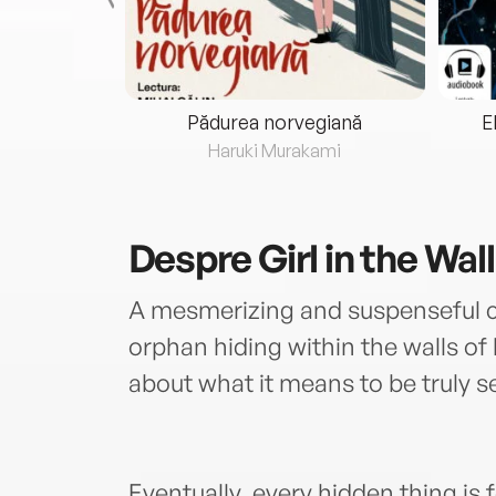
eria...
Pădurea norvegiană
E
ris
Haruki Murakami
Despre
Girl in the Wal
A mesmerizing and suspenseful 
orphan hiding within the walls o
about what it means to be truly se
Eventually, every hidden thing is 