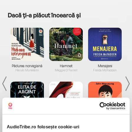
Dacă ți-a plăcut încearcă și
a...
Pădurea norvegiană
Hamnet
Menajera
I
Haruki Murakami
Maggie O'Farrell
Freida McFadden
Elita de Argint (Elita
Diavolul se îmbracă de
Migdală
de...
la...
Dani Francis
Lauren Weisberger
Sohn Won-pyung
AudioTribe.ro folosește cookie-uri