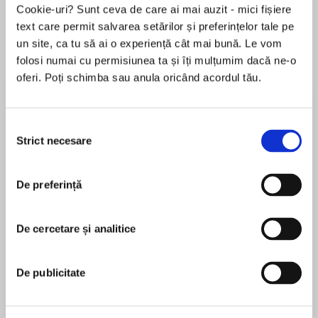
Cookie-uri? Sunt ceva de care ai mai auzit - mici fișiere
text care permit salvarea setărilor și preferințelor tale pe
un site, ca tu să ai o experiență cât mai bună. Le vom
Despre
carte
folosi numai cu permisiunea ta și îți mulțumim dacă ne-o
oferi. Poți schimba sau anula oricând acordul tău.
A rollicking guided tour of one extraordinary
summer, when some of the most pivotal and
freakishly coincidental stories all collided and
Selecția
changed the way we think about modern sports
Strict necesare
consimțământului
MAI MULT
The summer of 1984 was a watershed moment
De preferință
În acest moment nu există recenzii
in the birth of modern sportswhen the nation
pentru această carte
watched Michael Jordan grow from college
basketball player to professional athlete and
De cercetare și analitice
L. Jon Wertheim
star. That summer also saw ESPN’s rise to
media dominanceas the country’s premier
L. Jon Wertheim is the executive editor of Sports
De publicitate
sports networkand the first modern,
Illustrated. He is the author of seven highly praised
commercialized, profitable Olympics.Magic
books, including the New York Times bestseller
Johnson and Larry Bird’s rivalry raged, Martina