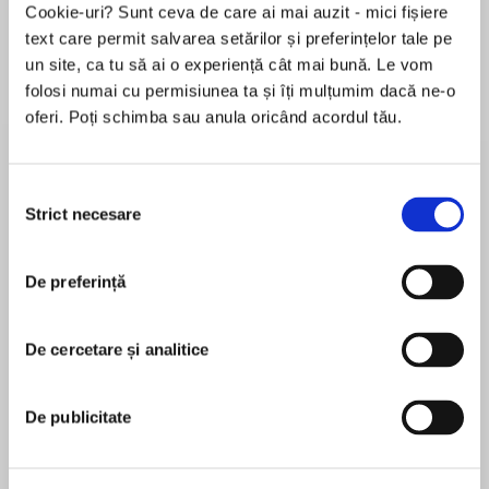
Cookie-uri? Sunt ceva de care ai mai auzit - mici fișiere
text care permit salvarea setărilor și preferințelor tale pe
un site, ca tu să ai o experiență cât mai bună. Le vom
Despre
carte
folosi numai cu permisiunea ta și îți mulțumim dacă ne-o
oferi. Poți schimba sau anula oricând acordul tău.
Dog be gone!
The big old dog wants to play. Can the little boy
Selecția
make him go away?
Strict necesare
consimțământului
MAI MULT
În acest moment nu există recenzii
De preferință
pentru această carte
De cercetare și analitice
Joan L. Nodset
Joan L. Nodset was inspired to write this story
De publicitate
nearly forty years ago after catsitting Ptolemy, a
friend's lovably moody feline. Ms. Nodset is also
the author of Go Away, Dog and Who Took the