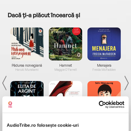
Dacă ți-a plăcut încearcă și
a...
Pădurea norvegiană
Hamnet
Menajera
I
Haruki Murakami
Maggie O'Farrell
Freida McFadden
Elita de Argint (Elita
Diavolul se îmbracă de
Migdală
de...
la...
Dani Francis
Lauren Weisberger
Sohn Won-pyung
AudioTribe.ro folosește cookie-uri