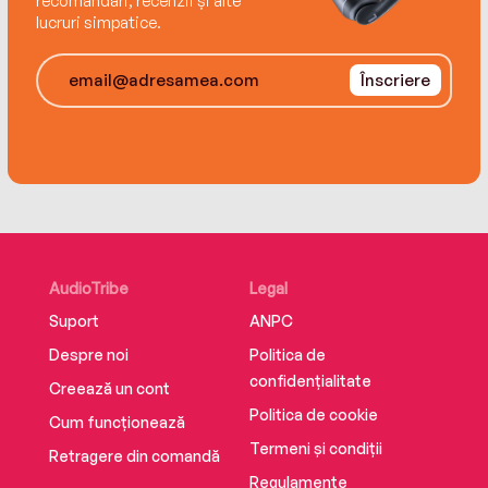
recomandări, recenzii și alte
lucruri simpatice.
Înscriere
AudioTribe
Legal
Suport
ANPC
Despre noi
Politica de
confidențialitate
Creează un cont
Politica de cookie
Cum funcționează
Termeni și condiții
Retragere din comandă
Regulamente