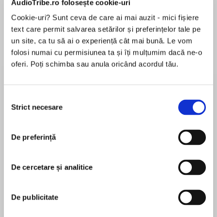
AudioTribe.ro folosește cookie-uri
Cookie-uri? Sunt ceva de care ai mai auzit - mici fișiere
text care permit salvarea setărilor și preferințelor tale pe
Despre
carte
un site, ca tu să ai o experiență cât mai bună. Le vom
folosi numai cu permisiunea ta și îți mulțumim dacă ne-o
READ BY EMILIA FOX. Melrose and Croc are two
oferi. Poți schimba sau anula oricând acordul tău.
irresistible new characters from the creator of
the popular Blue Kangaroo series, Emma
Chichester Clark
Selecția
Strict necesare
consimțământului
MAI MULT
READ BY EMILIA FOX. Our endearing duo are
În acest moment nu există recenzii
thrilled to be taking an exciting trip to town.
De preferință
pentru această carte
Little Green Croc just can’t wait to rush off into
the bright lights and bustle of the city, but the
slightly more worldly-wise Melrose advises
De cercetare și analitice
caution – the crowds are big and Croc is a very
Emma Chichester Clark
small crocodile, and if they are not careful, he
De publicitate
might end up…LOST! Thankfully the friends are
Emma Chichester Clark studied art at the Royal
reunited for a happy ending.
College of Art. She has worked as a freelancer for