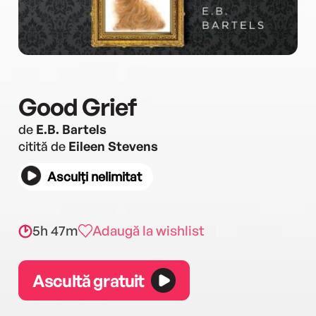
Good Grief
de
E.B. Bartels
citită de
Eileen Stevens
Asculți nelimitat
5h 47m
Adaugă la wishlist
Ascultă gratuit