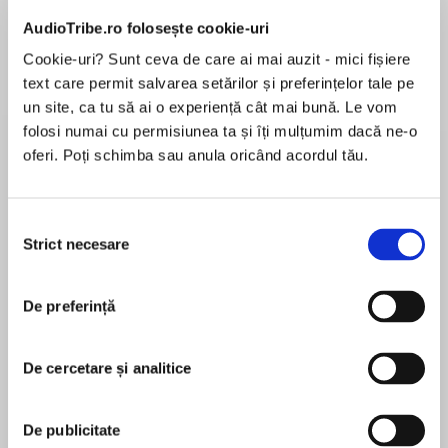
AudioTribe.ro folosește cookie-uri
Cookie-uri? Sunt ceva de care ai mai auzit - mici fișiere
Despre
carte
text care permit salvarea setărilor și preferințelor tale pe
un site, ca tu să ai o experiență cât mai bună. Le vom
An unexpected, poignant, and personal
folosi numai cu permisiunea ta și îți mulțumim dacă ne-o
account of loving and losing pets, exploring the
oferi. Poți schimba sau anula oricând acordul tău.
singular bonds we have with our companion
animals, and how to grieve them once they’ve
passed.
Selecția
MAI MULT
Strict necesare
consimțământului
În acest moment nu există recenzii
E.B. Bartels has had a lot of pets—dogs, birds,
pentru această carte
fish, tortoises. As varied a bunch as they are,
De preferință
they’ve taught her one universal truth: to own a
E.B. Bartels
pet is to love a pet, and to own a pet is also—
with rare exception—to lose that pet in time.
De cercetare și analitice
E.B. BARTELS is a nonfiction writer, a former
Newtonville Books bookseller, and a GrubStreet
But while we have codified traditions to mark
instructor, with an MFA from Columbia. Her
De publicitate
the passing of our fellow humans, most cultures