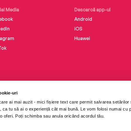
ial Media
Descarcă app-ul
ebook
Android
kedIn
iOS
tagram
Huawei
Tok
ookie-uri
re ai mai auzit - mici fișiere text care permit salvarea setărilor 
te, ca tu să ai o experiență cât mai bună. Le vom folosi numai cu
o oferi. Poți schimba sau anula oricând acordul tău.