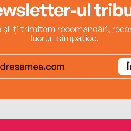
wsletter-ul tribu
e și-ți trimitem recomandări, recenz
lucruri simpatice.