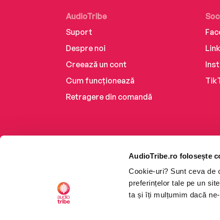
AudioTribe
Soc
Suport
Fac
Despre noi
Lin
Creează un cont
Ins
Cum funcționează
Tik
Retragere din comandă
AudioTribe.ro folosește c
Cookie-uri? Sunt ceva de ca
preferințelor tale pe un si
ta și îți mulțumim dacă ne-