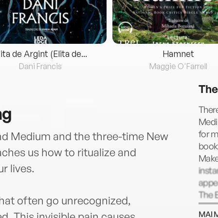
lita de Argint (Elita de...
Hamnet
Dani Francis
Maggie O'Farrell
The
ng
There
Medi
for m
and Medium and the three-time New
books
aches us how to ritualize and
Make
r lives.
insta
appe
The E
that often go unrecognized,
Long 
MAI 
 This invisible pain causes