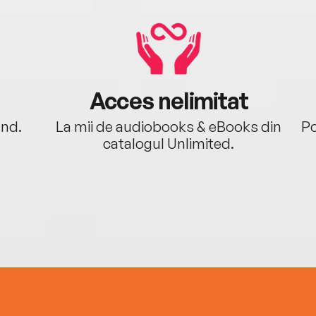
Acces nelimitat
ând.
La mii de audiobooks & eBooks din
Po
catalogul Unlimited.