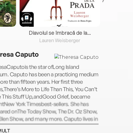
Diavolul se îmbracă de la...
Lauren Weisberger
Fre
resa Caputo
saCaputois the star ofLong Island
um. Caputo has been a practicing medium
ore than fifteen years. Her first three
,There’s More to Life Than This, You Can’t
 This Stuff Up,andGood Grief, became
ntNew York Timesbest-sellers. She has
ared onThe Today Show, The Dr. Oz Show,
llen Show, and many more. Caputo lives in
Island with her daughter, Victoria.
MULT