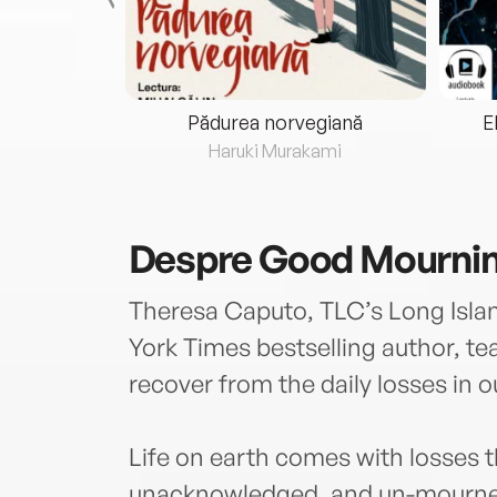
eria...
Pădurea norvegiană
E
ris
Haruki Murakami
Despre
Good Mourni
Theresa Caputo, TLC’s Long Isl
York Times bestselling author, te
recover from the daily losses in ou
Life on earth comes with losses 
unacknowledged, and un-mourned.