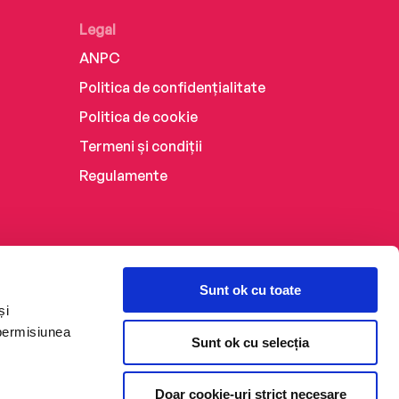
Legal
ANPC
Politica de confidențialitate
Politica de cookie
Termeni și condiții
Regulamente
Sunt ok cu toate
și
 permisiunea
Sunt ok cu selecția
Doar cookie-uri strict necesare