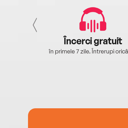
cu tine
Încerci gratuit
oriunde ești.
în primele 7 zile. Întrerupi oric