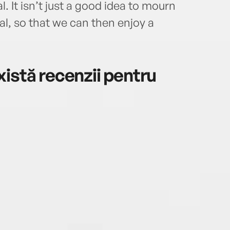
. It isn’t just a good idea to mourn
ial, so that we can then enjoy a
istă recenzii pentru