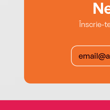
Ne
Înscrie-t