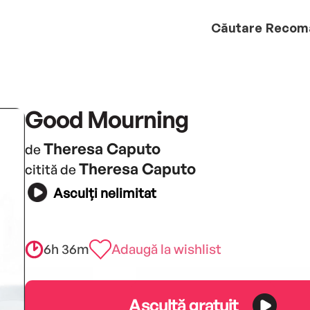
Căutare
Recom
Good Mourning
Theresa Caputo
de
Theresa Caputo
citită de
Asculți nelimitat
6h 36m
Adaugă la wishlist
Ascultă gratuit