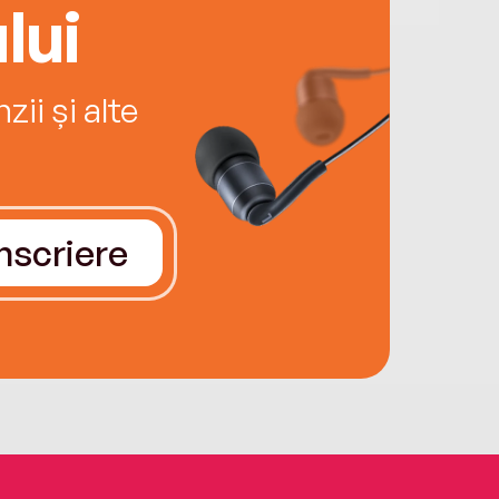
lui
ii și alte
Înscriere