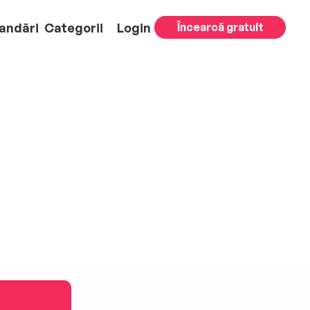
andări
Categorii
Login
Încearcă gratuit