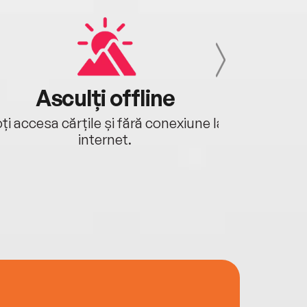
Asculți offline
Aj
ți accesa cărțile și fără conexiune la
Ascultă a
internet.