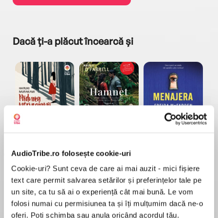
Dacă ți-a plăcut încearcă și
a...
Pădurea norvegiană
Hamnet
Menajera
I
Haruki Murakami
Maggie O'Farrell
Freida McFadden
AudioTribe.ro folosește cookie-uri
Cookie-uri? Sunt ceva de care ai mai auzit - mici fișiere
text care permit salvarea setărilor și preferințelor tale pe
un site, ca tu să ai o experiență cât mai bună. Le vom
folosi numai cu permisiunea ta și îți mulțumim dacă ne-o
Elita de Argint (Elita
Diavolul se îmbracă de
Migdală
oferi. Poți schimba sau anula oricând acordul tău.