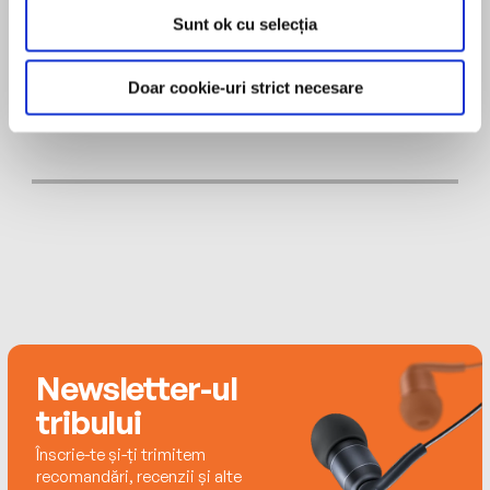
including the Times/Chicken House children’s
Sunt ok cu selecția
writers prize and the youwriteone.com Children’s
Book of the Year. She lives and works in London.
MAI MULT
Doar cookie-uri strict necesare
Laura Kirman
Newsletter-ul
tribului
Înscrie-te și-ți trimitem
recomandări, recenzii și alte