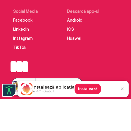
Social Media
Descarcă app-ul
Facebook
Android
LinkedIn
iOS
Instagram
Huawei
TikTok
Instalează aplicația
✕
Instalează
★ 4.7 · Gratuit