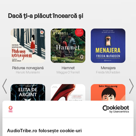
Dacă ți-a plăcut încearcă și
a...
Pădurea norvegiană
Hamnet
Menajera
I
Haruki Murakami
Maggie O'Farrell
Freida McFadden
Elita de Argint (Elita
Diavolul se îmbracă de
Migdală
de...
la...
Dani Francis
Lauren Weisberger
Sohn Won-pyung
AudioTribe.ro folosește cookie-uri