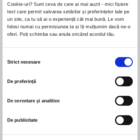
Cookie-uri? Sunt ceva de care ai mai auzit - mici fișiere
text care permit salvarea setărilor și preferințelor tale pe
un site, ca tu să ai o experiență cât mai bună. Le vom
Despre
carte
folosi numai cu permisiunea ta și îți mulțumim dacă ne-o
oferi. Poți schimba sau anula oricând acordul tău.
From USA Today bestselling author Jennifer
Robson—author of Moonlight Over Paris and
Somewhere in France—comes a lush historical
Selecția
novel that tells the fascinating story of Ruby
Strict necesare
consimțământului
Sutton, an ambitious American journalist who
MAI MULT
moves to London in 1940 to report on the
De preferință
În acest moment nu există recenzii
Second World War, and to start a new life an
pentru această carte
ocean away from her past.
De cercetare și analitice
Jennifer Robson
In the summer of 1940, ambitious young
American journalist Ruby Sutton gets her big
Jennifer Robson is the Globe & Mail and Toronto
De publicitate
break: the chance to report on the European
Star number-one bestselling author of six novels,
war as a staff writer for Picture Weekly
among them The Gown and Somewhere in
newsmagazine in London. She jumps at the