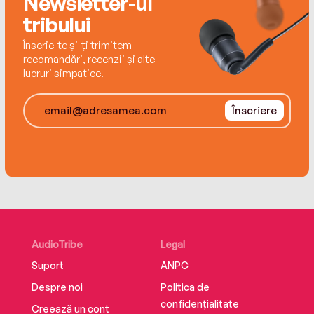
Newsletter-ul
tribului
Înscrie-te și-ți trimitem
recomandări, recenzii și alte
lucruri simpatice.
Înscriere
AudioTribe
Legal
Suport
ANPC
Despre noi
Politica de
confidențialitate
Creează un cont