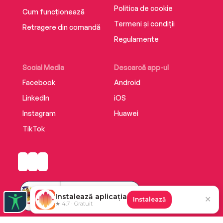
Politica de cookie
Cum funcționează
Termeni și condiții
Retragere din comandă
Regulamente
Social Media
Descarcă app-ul
Facebook
Android
LinkedIn
iOS
Instagram
Huawei
TikTok
Instalează aplicația
✕
Instalează
★ 4.7 · Gratuit