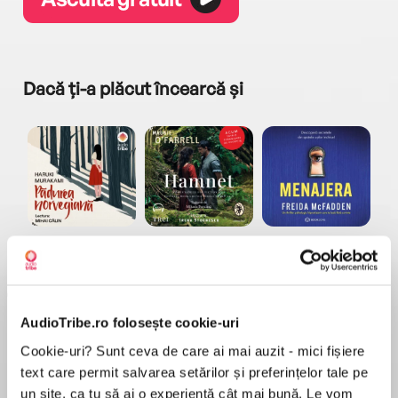
Dacă ți-a plăcut încearcă și
a...
Pădurea norvegiană
Hamnet
Menajera
I
Haruki Murakami
Maggie O'Farrell
Freida McFadden
AudioTribe.ro folosește cookie-uri
Cookie-uri? Sunt ceva de care ai mai auzit - mici fișiere
text care permit salvarea setărilor și preferințelor tale pe
un site, ca tu să ai o experiență cât mai bună. Le vom