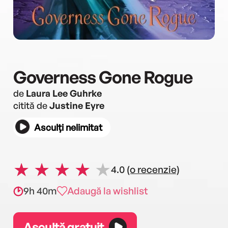
Governess Gone Rogue
de
Laura Lee Guhrke
citită de
Justine Eyre
Asculți nelimitat
4.0
(o recenzie)
9h 40m
Adaugă la wishlist
Ascultă gratuit