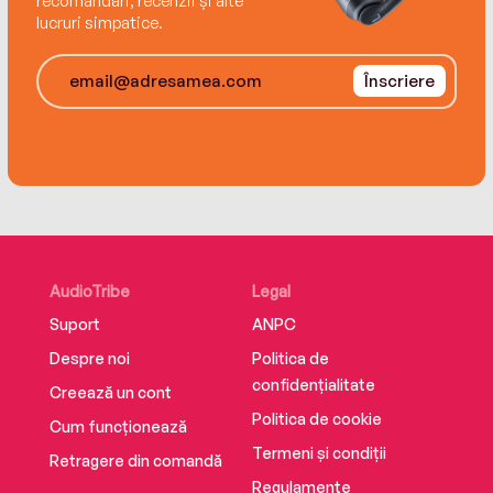
recomandări, recenzii și alte
lucruri simpatice.
fost diagnosticată cu retinopatie pigmentară, o
afecțiune genetică rară, caracterizată de
pierderea progresivă a vederii periferice și
Înscriere
dificultăți ale vederii nocturne, cu posibilă evoluție
spre orbire.
AudioTribe
Legal
Suport
ANPC
Despre noi
Politica de
confidențialitate
Creează un cont
Politica de cookie
Cum funcționează
Termeni și condiții
Retragere din comandă
Regulamente