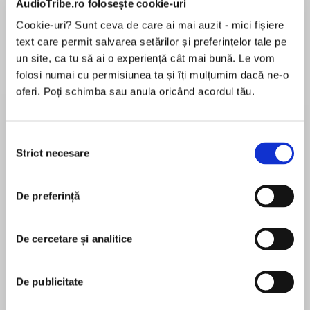
AudioTribe.ro folosește cookie-uri
Cookie-uri? Sunt ceva de care ai mai auzit - mici fișiere
text care permit salvarea setărilor și preferințelor tale pe
Despre
carte
un site, ca tu să ai o experiență cât mai bună. Le vom
folosi numai cu permisiunea ta și îți mulțumim dacă ne-o
Danger, betrayal, and enticing forbidden love
oferi. Poți schimba sau anula oricând acordul tău.
clash in book three of #1 New York Times
bestselling author Jennifer L. Armentrout’s
Harbinger trilogy!
Selecția
Strict necesare
consimțământului
MAI MULT
When Angels Fall
În acest moment nu există recenzii
De preferință
pentru această carte
Trinity Marrow has lost the battle and her
beloved Protector. Even with both demons and
Wardens on her side, Trin may not win the war
De cercetare și analitice
against the Harbinger.
Jennifer L. Armentrout
De publicitate
Bringing Lucifer back to the world to fight the
JENNIFER L. ARMENTROUT este una dintre cele
Harbinger is probably a really, really bad idea,
mai îndrăgite, dar și mai prolifice scriitoare ale