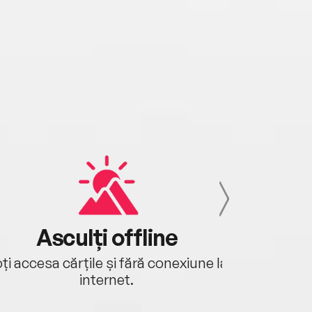
Asculți offline
Aj
ți accesa cărțile și fără conexiune la
Ascultă a
internet.