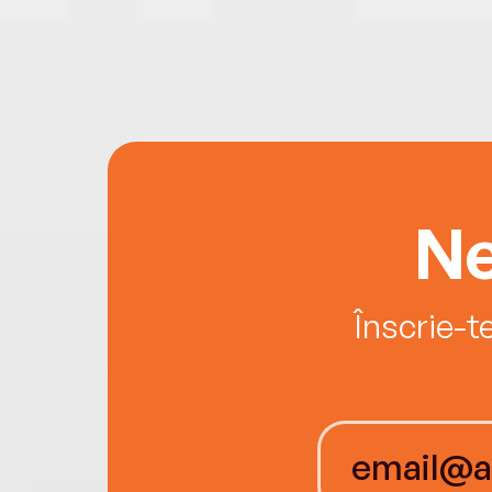
Ne
Înscrie-t