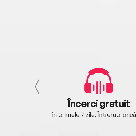
cu tine
Încerci gratuit
oriunde ești.
în primele 7 zile. Întrerupi oric