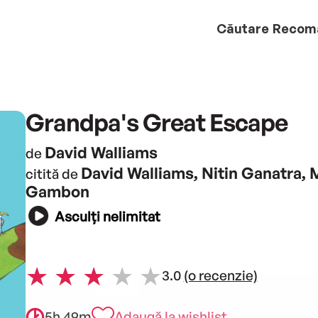
Căutare
Recom
Grandpa's Great Escape
David Walliams
de
David Walliams, Nitin Ganatra, 
citită de
Gambon
Asculți nelimitat
3.0
(o recenzie)
5h 49m
Adaugă la wishlist