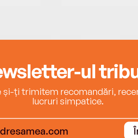
wsletter-ul tribu
e și-ți trimitem recomandări, recenz
lucruri simpatice.