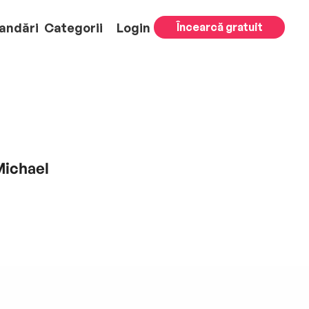
andări
Categorii
Login
Încearcă gratuit
Michael