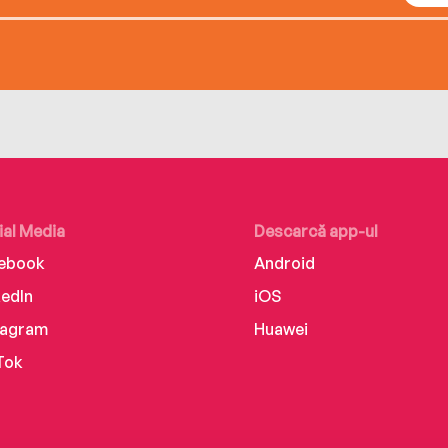
ial Media
Descarcă app-ul
ebook
Android
kedIn
iOS
tagram
Huawei
Tok