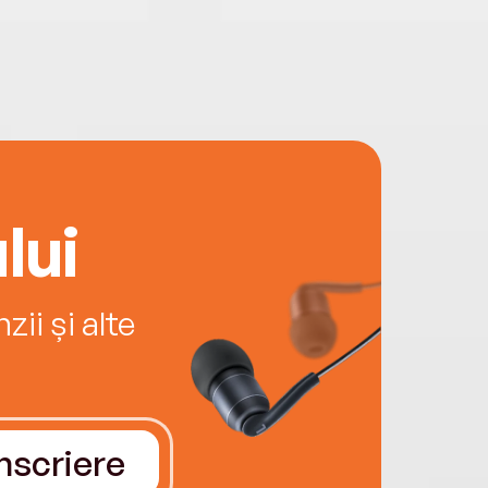
lui
ii și alte
Înscriere