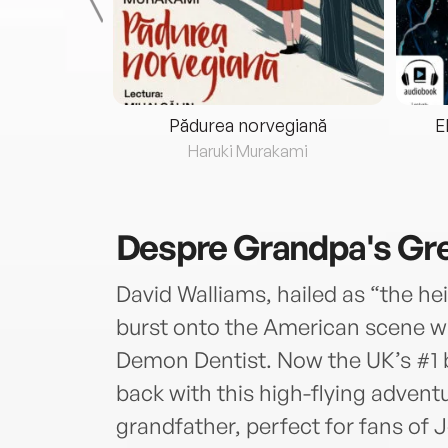
eria...
Pădurea norvegiană
E
ris
Haruki Murakami
Despre
Grandpa's Gr
David Walliams, hailed as “the he
burst onto the American scene wi
Demon Dentist. Now the UK’s #1 be
back with this high-flying advent
grandfather, perfect for fans of