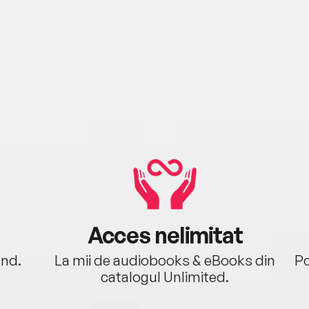
Acces nelimitat
ând.
La mii de audiobooks & eBooks din
Po
catalogul Unlimited.