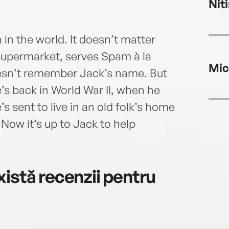
Nit
 in the world. It doesn’t matter
 supermarket, serves Spam à la
Mic
oesn’t remember Jack’s name. But
’s back in World War II, when he
’s sent to live in an old folk’s home
 Now it’s up to Jack to help
istă recenzii pentru