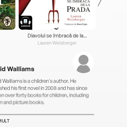
Diavolul se îmbracă de la...
Lauren Weisberger
Fre
id Walliams
 Walliams is a children's author. He
shed his first novel in 2008 and has since
en over forty books for children, including
on and picture books.
MULT