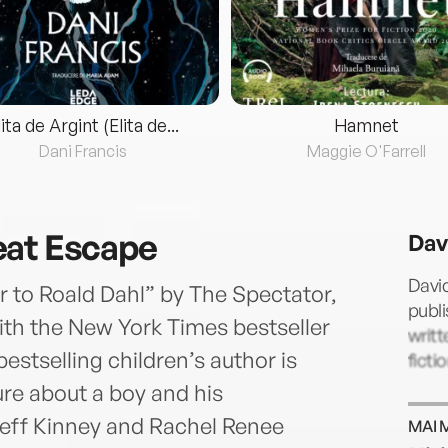
lita de Argint (Elita de...
Hamnet
Dani Francis
Maggie O'Farrell
eat Escape
Dav
David
ir to Roald Dahl” by The Spectator,
publi
th the New York Times bestseller
writt
stselling children’s author is
ficti
ure about a boy and his
 Jeff Kinney and Rachel Renee
MAI 