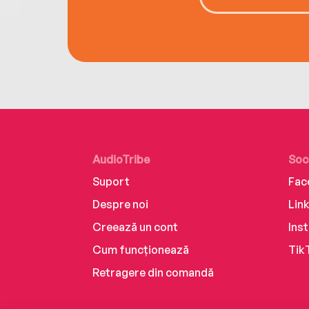
AudioTribe
Soc
Suport
Fac
Despre noi
Lin
Creează un cont
Ins
Cum funcționează
Tik
Retragere din comandă