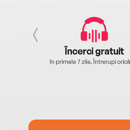
cu tine
Încerci gratuit
oriunde ești.
în primele 7 zile. Întrerupi oric