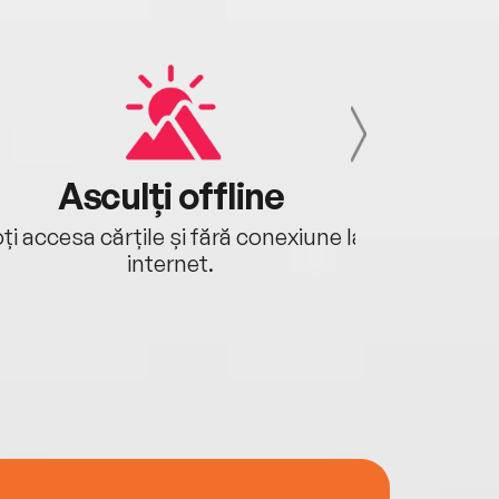
Asculți offline
Aj
ți accesa cărțile și fără conexiune la
Ascultă a
internet.