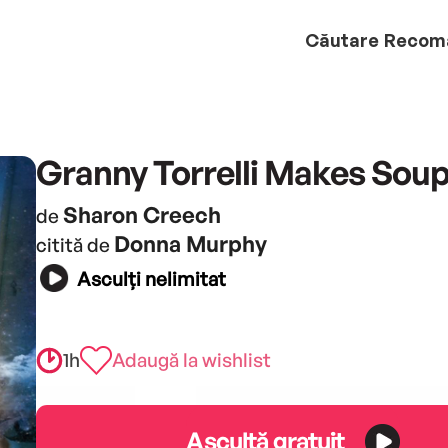
Căutare
Recom
Granny Torrelli Makes Sou
Sharon Creech
de
Donna Murphy
citită de
Asculți nelimitat
1h
Adaugă la wishlist
Ascultă gratuit