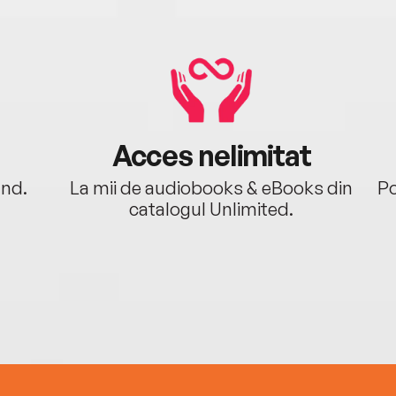
Acces nelimitat
ând.
La mii de audiobooks & eBooks din
Po
catalogul Unlimited.