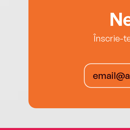
Ne
Înscrie-t