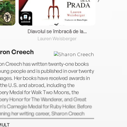
Diavolul se îmbracă de la...
Lauren Weisberger
Fre
ron Creech
on Creech has written twenty-one books
oung people and is published in over twenty
uages. Her books have received awards in
the U.S. and abroad, including the
ery Medal for Walk Two Moons, the
ery Honor for The Wanderer, and Great
in’s Carnegie Medal for Ruby Holler. Before
ning her writing career, Sharon Creech
t English for fifteen years in England and
MULT