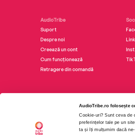
AudioTribe
Soc
Suport
Fac
Despre noi
Lin
Creează un cont
Ins
Cum funcționează
Tik
Retragere din comandă
AudioTribe.ro folosește c
Cookie-uri? Sunt ceva de ca
preferințelor tale pe un si
ta și îți mulțumim dacă ne-