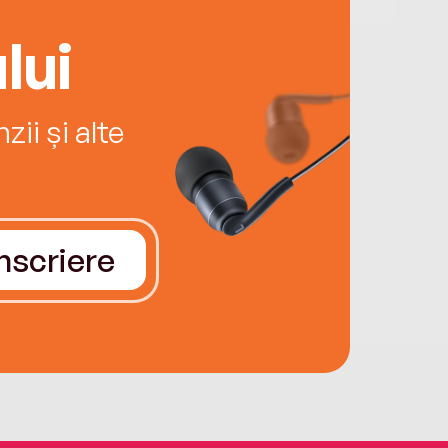
lui
ii și alte
Înscriere