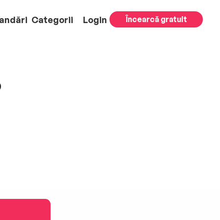
andări
Categorii
Login
Încearcă gratuit
p