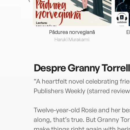
eria...
Pădurea norvegiană
E
ris
Haruki Murakami
Despre
Granny Torrel
“A heartfelt novel celebrating fri
Publishers Weekly (starred review
Twelve-year-old Rosie and her bes
along, that’s true. But Granny To
make things right again with heri