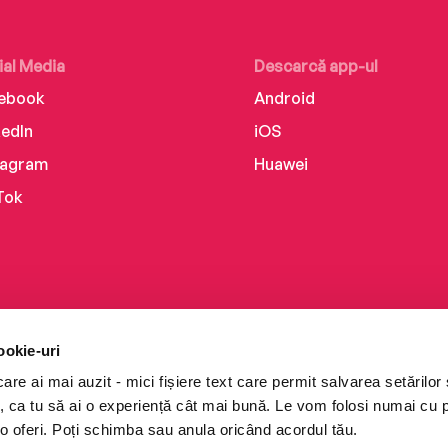
ial Media
Descarcă app-ul
ebook
Android
kedIn
iOS
tagram
Huawei
Tok
ookie-uri
re ai mai auzit - mici fișiere text care permit salvarea setărilor 
te, ca tu să ai o experiență cât mai bună. Le vom folosi numai cu
o oferi. Poți schimba sau anula oricând acordul tău.