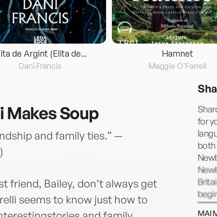
lita de Argint (Elita de...
Hamnet
Dani Francis
Maggie O'Farrell
Sha
li Makes Soup
Shar
for y
lang
endship and family ties.” —
both 
)
Newb
Newb
Brita
t friend, Bailey, don’t always get
begin
rrelli seems to know just how to
taugh
MAI 
nterestingstories and family