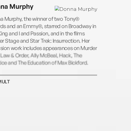
erland. She and her husband now live in
na Murphy
, “lured there by our grandchildren,”
ch says. www.sharoncreech.com
a Murphy, the winner of two Tony®
ds and an Emmy®, starred on Broadway in
ing and I and Passion, and in the films
r Stage and Star Trek: Insurrection. Her
vision work includes appearances on Murder
Law & Order, Ally McBeal, Hack, The
ice and The Education of Max Bickford.
MULT