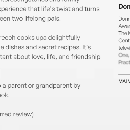
Switz
Don
Maine
erience that life's twist and turns
Cree
een two lifelong pals.
Donn
Awar
The K
ech cooks upa delightfully
Cente
 dishes and secret recipes. It’s
tele
One, 
nt about love, life, and friendship
Pract
.
MAI 
o a parent or grandparent by
ook.
arred review)