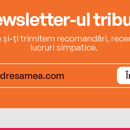
wsletter-ul tribu
e și-ți trimitem recomandări, recenz
lucruri simpatice.