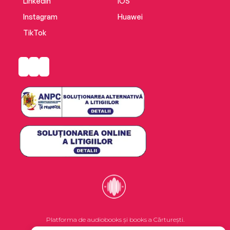
LinkedIn
iOS
Instagram
Huawei
TikTok
Platforma de audiobooks și books a Cărturești.