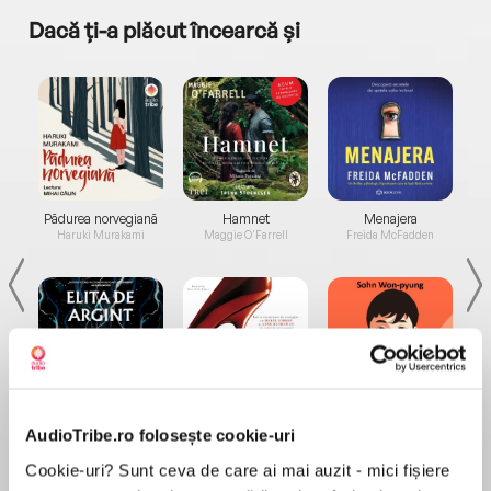
Dacă ți-a plăcut încearcă și
a...
Pădurea norvegiană
Hamnet
Menajera
I
Haruki Murakami
Maggie O'Farrell
Freida McFadden
Elita de Argint (Elita
Diavolul se îmbracă de
Migdală
AudioTribe.ro folosește cookie-uri
de...
la...
Dani Francis
Lauren Weisberger
Sohn Won-pyung
Cookie-uri? Sunt ceva de care ai mai auzit - mici fișiere