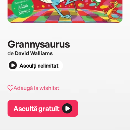
Grannysaurus
de
David Walliams
Asculți nelimitat
Adaugă la wishlist
Ascultă gratuit