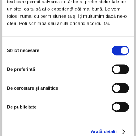
text care permit salvarea setărilor și preferințelor tale pe
un site, ca tu să ai o experiență cât mai bună. Le vom
folosi numai cu permisiunea ta și îți mulțumim dacă ne-o
Despre
carte
oferi. Poți schimba sau anula oricând acordul tău.
A boisterously funny new picture book from
David Walliams and Adam Stower, perfect for
young dinosaur fans!
Selecția
Strict necesare
consimțământului
MAI MULT
One night, Spike creeps downstairs in his
De preferință
În acest moment nu există recenzii
pyjamas to find that his granny has turned into a
pentru această carte
dinosaur – GRANNYSAURUS!
De cercetare și analitice
There are dinosaurs BOOGYING in the living
David Walliams
De publicitate
room. With Brontosaurus, Stegosaurus and
Giganotosaurus, it’s a DINO DISCO!
David Walliams is a children's author. He published
his first novel in 2008 and has since written over
Arată detalii
forty books for children, including fiction and