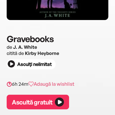
Gravebooks
de
J. A. White
citită de
Kirby Heyborne
Asculți nelimitat
6h 24m
Adaugă la wishlist
Ascultă gratuit