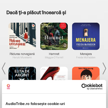
Dacă ți-a plăcut încearcă și
a...
Pădurea norvegiană
Hamnet
Menajera
I
Haruki Murakami
Maggie O'Farrell
Freida McFadden
Elita de Argint (Elita
Diavolul se îmbracă de
Migdală
de...
la...
Dani Francis
Lauren Weisberger
Sohn Won-pyung
AudioTribe.ro folosește cookie-uri