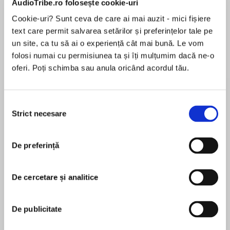
AudioTribe.ro folosește cookie-uri
Cookie-uri? Sunt ceva de care ai mai auzit - mici fișiere
text care permit salvarea setărilor și preferințelor tale pe
Despre
carte
un site, ca tu să ai o experiență cât mai bună. Le vom
folosi numai cu permisiunea ta și îți mulțumim dacă ne-o
On Christmas Eve, young Pip, an orphan being
oferi. Poți schimba sau anula oricând acordul tău.
raised by his sister and her husband,
encounters a convict in the village churchyard.
The man, a convict who has escaped from a
Selecția
prison ship, scares Pip into stealing him some
Strict necesare
consimțământului
MAI MULT
food and a file to grind away his leg shackle.
În acest moment nu există recenzii
De preferință
pentru această carte
On Christmas Eve, young Pip, an orphan being
raised by his sister and her husband,
encounters a convict in the village churchyard.
De cercetare și analitice
The man, a convict who has escaped from a
Charles Dickens
prison ship, scares Pip into stealing him some
De publicitate
food and a file to grind away his leg shackle.
Charles Dickens (1812–1870) a fost un scriitor
This incident is crucial: firstly, it gives Pip, who
englez reprezentativ pentru realismul secolului al