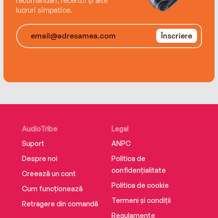
recomandări, recenzii și alte
lucruri simpatice.
Înscriere
AudioTribe
Legal
Suport
ANPC
Despre noi
Politica de
confidențialitate
Creează un cont
Politica de cookie
Cum funcționează
Termeni și condiții
Retragere din comandă
Regulamente