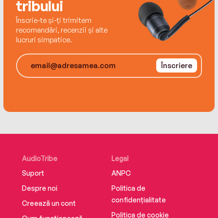
tribului
Repair, restore, and reuse
Înscrie-te și-ți trimitem
recomandări, recenzii și alte
lucruri simpatice.
Înscriere
AudioTribe
Legal
Suport
ANPC
Despre noi
Politica de
confidențialitate
Creează un cont
Politica de cookie