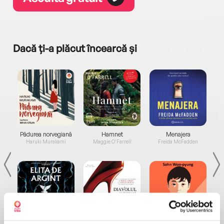
Dacă ți-a plăcut încearcă și
a...
Pădurea norvegiană
Hamnet
Menajera
I
Haruki Murakami
Maggie O'Farrell
Freida McFadden