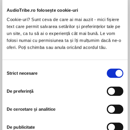
Elita de Argint (Elita
Diavolul se îmbracă de
Migdală
de...
la...
Dani Francis
Lauren Weisberger
Sohn Won-pyung
AudioTribe.ro folosește cookie-uri
Cookie-uri? Sunt ceva de care ai mai auzit - mici fișiere
text care permit salvarea setărilor și preferințelor tale pe
un site, ca tu să ai o experiență cât mai bună. Le vom
Despre
carte
folosi numai cu permisiunea ta și îți mulțumim dacă ne-o
oferi. Poți schimba sau anula oricând acordul tău.
Features strategies to apply green principles in
your daily life
Selecția
Minimize your impact on the world and enjoy a
Strict necesare
consimțământului
green lifestyle
MAI MULT
În acest moment nu există recenzii
Want to join the worldwide environmental
De preferință
pentru această carte
initiative? This practical guide is packed with
realistic ways to help the environment and
Liz Barclay
De cercetare și analitice
create a better home for you and your loved
ones, from reducing energy use and waste and
Liz Barclay is an award-winning journalist.
scaling back reliance on your car to making a
De publicitate