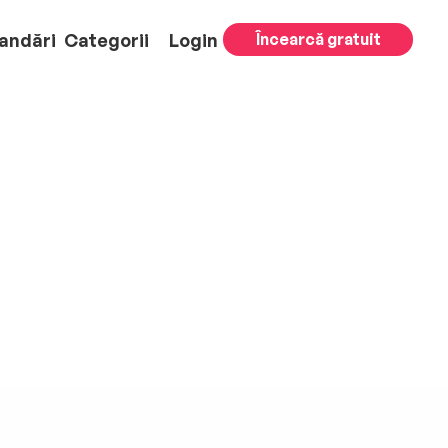
andări
Categorii
Login
Încearcă gratuit