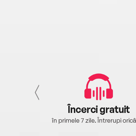
cu tine
Încerci gratuit
oriunde ești.
în primele 7 zile. Întrerupi oric