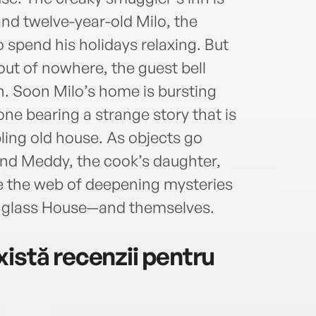
and twelve-year-old Milo, the
 spend his holidays relaxing. But
 out of nowhere, the guest bell
n. Soon Milo’s home is bursting
one bearing a strange story that is
ng old house. As objects go
and Meddy, the cook’s daughter,
e the web of deepening mysteries
englass House—and themselves.
istă recenzii pentru