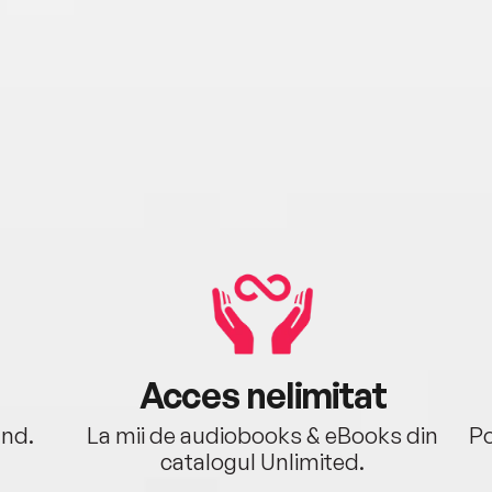
Acces nelimitat
ând.
La mii de audiobooks & eBooks din
Po
catalogul Unlimited.