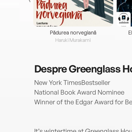
eria...
Pădurea norvegiană
E
ris
Haruki Murakami
Despre
Greenglass H
New York TimesBestseller
National Book Award Nominee
Winner of the Edgar Award for Be
It’s wintertime at Greenglass Hou