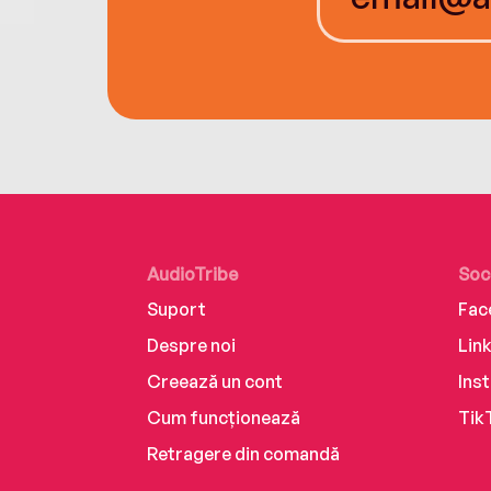
AudioTribe
Soc
Suport
Fac
Despre noi
Lin
Creează un cont
Ins
Cum funcționează
Tik
Retragere din comandă