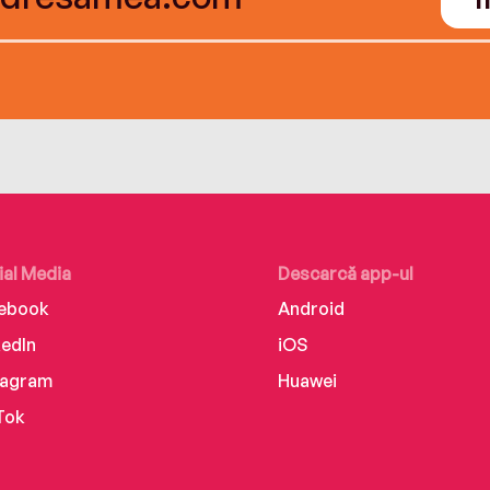
ial Media
Descarcă app-ul
ebook
Android
kedIn
iOS
tagram
Huawei
Tok