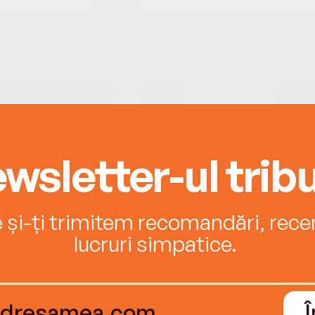
wsletter-ul tribu
e și-ți trimitem recomandări, recenz
lucruri simpatice.