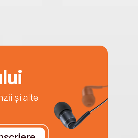
lui
ii și alte
Înscriere