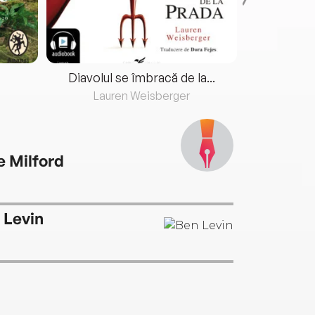
Diavolul se îmbracă de la...
Lauren Weisberger
Fre
e Milford
 Levin