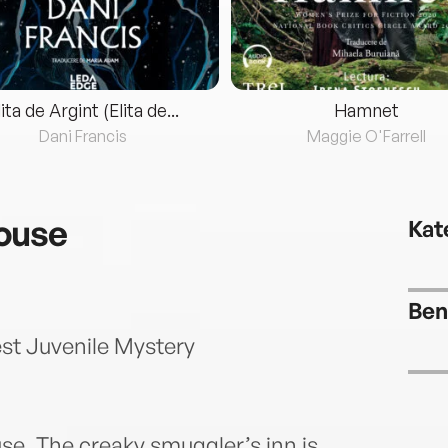
lita de Argint (Elita de...
Hamnet
Dani Francis
Maggie O'Farrell
ouse
Kat
Ben
st Juvenile Mystery
se. The creaky smuggler’s inn is