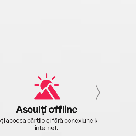
Asculți offline
Aj
ți accesa cărțile și fără conexiune la
Ascultă a
internet.