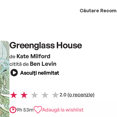
Căutare
Recom
Greenglass House
Kate Milford
de
Ben Levin
citită de
Asculți nelimitat
2.0
(o recenzie)
9h 53m
Adaugă la wishlist