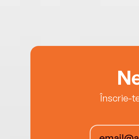
Ne
Înscrie-t