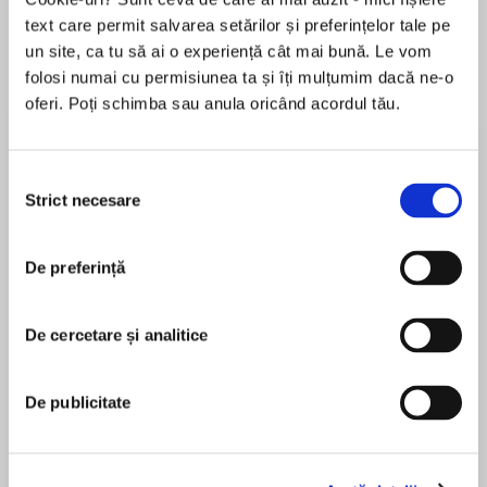
text care permit salvarea setărilor și preferințelor tale pe
un site, ca tu să ai o experiență cât mai bună. Le vom
folosi numai cu permisiunea ta și îți mulțumim dacă ne-o
Despre
carte
oferi. Poți schimba sau anula oricând acordul tău.
After lumbermen cut down his forest, Grizzwold
—a large bear of the far North—searches for a
Selecția
new home.
Strict necesare
consimțământului
MAI MULT
În acest moment nu există recenzii
De preferință
pentru această carte
Syd Hoff
De cercetare și analitice
Syd Hoff has given much pleasure to children
everywhere as the author and illustrator of
De publicitate
numerous children’s books, including the favorite I
Can Read books Sammy the Seal, The Horse in
Harry’s Room, and the Danny and the Dinosaur