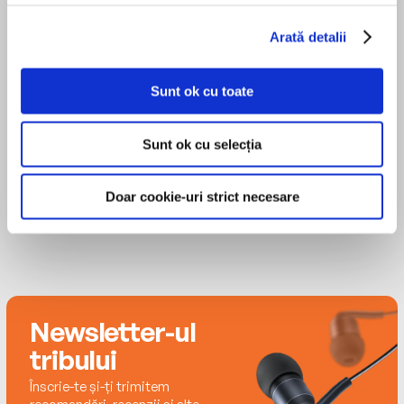
and poems since his first story appeared in Weird
Arată detalii
Tales when he was twenty years old. Among his
many famous works are 'Fahrenheit 451,' 'The
MAI MULT
Illustrated Man,' and 'The Martian Chronicles.'
Sunt ok cu toate
Paul Boehmer
Sunt ok cu selecția
Doar cookie-uri strict necesare
Newsletter-ul
tribului
Înscrie-te și-ți trimitem