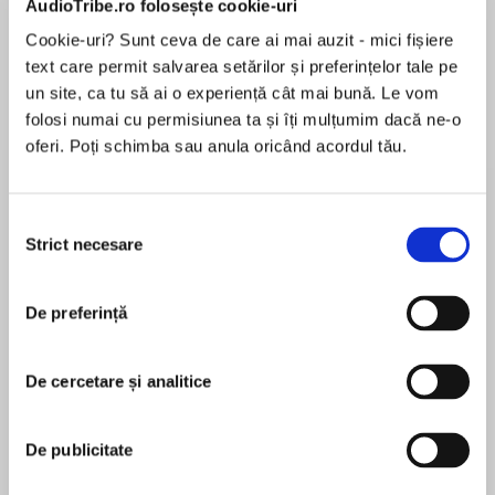
AudioTribe.ro folosește cookie-uri
Cookie-uri? Sunt ceva de care ai mai auzit - mici fișiere
text care permit salvarea setărilor și preferințelor tale pe
Despre
carte
un site, ca tu să ai o experiență cât mai bună. Le vom
folosi numai cu permisiunea ta și îți mulțumim dacă ne-o
Born into a world with only seven days to live,
oferi. Poți schimba sau anula oricând acordul tău.
Sim faces the same choice everyone does: how
will he spend them? Is there something greater
to hope for? A short story from Guys Read:
Selecția
Other Worlds, edited by Jon Scieszka.
Strict necesare
consimțământului
MAI MULT
În acest moment nu există recenzii
De preferință
pentru această carte
De cercetare și analitice
Raymond Bradbury
De publicitate
Ray Bradbury (22 August 1920 – 5 June 2012)
published some 500 short stories, novels, plays