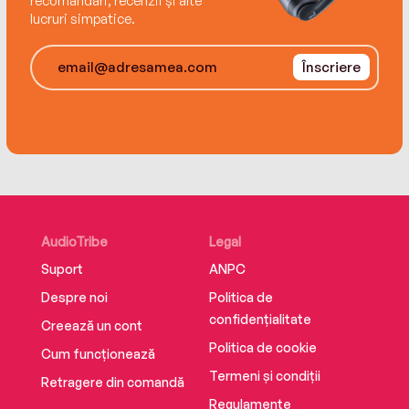
recomandări, recenzii și alte
lucruri simpatice.
Înscriere
AudioTribe
Legal
Suport
ANPC
Despre noi
Politica de
confidențialitate
Creează un cont
Politica de cookie
Cum funcționează
Termeni și condiții
Retragere din comandă
Regulamente