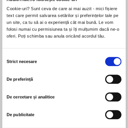
de...
la...
Dani Francis
Lauren Weisberger
Sohn Won-pyung
Cookie-uri? Sunt ceva de care ai mai auzit - mici fișiere
text care permit salvarea setărilor și preferințelor tale pe
un site, ca tu să ai o experiență cât mai bună. Le vom
folosi numai cu permisiunea ta și îți mulțumim dacă ne-o
Despre
carte
oferi. Poți schimba sau anula oricând acordul tău.
Children's author and lifelong baseball fan Dan
Gutman recounts how he himself was actually
Selecția
the hero in the New York Mets' miraculous
Strict necesare
consimțământului
defeat of the Boston Red Sox in Game Six of the
1986 World Series—the infamous Bill Buckner
MAI MULT
game.
De preferință
În acest moment nu există recenzii
pentru această carte
De cercetare și analitice
Dan Gutman
De publicitate
Dan Gutman is the New York Times bestselling
author of the Genius Files series; the Baseball