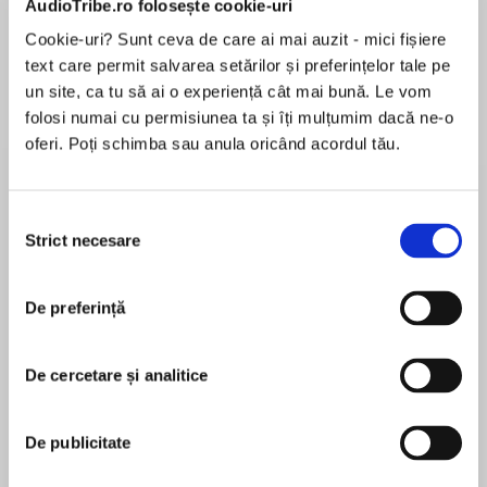
AudioTribe.ro folosește cookie-uri
Cookie-uri? Sunt ceva de care ai mai auzit - mici fișiere
text care permit salvarea setărilor și preferințelor tale pe
Despre
carte
un site, ca tu să ai o experiență cât mai bună. Le vom
folosi numai cu permisiunea ta și îți mulțumim dacă ne-o
Nathan has been locked in his room ever since
oferi. Poți schimba sau anula oricând acordul tău.
“it” started growing back. They’re going to
come for him soon, so he’s got precious little
time to tell us what is happening. A short story
Selecția
from Guys Read: Other Worlds, edited by Jon
Strict necesare
consimțământului
MAI MULT
Scieszka.
În acest moment nu există recenzii
De preferință
pentru această carte
De cercetare și analitice
Rebecca Stead
De publicitate
Rebecca Stead s-a născut şi a crescut în oraşul
New York, iar în prezent locuieşte în Manhattan