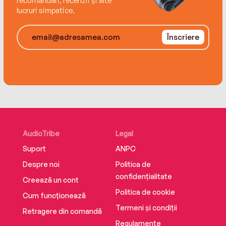
recomandări, recenzii și alte
lucruri simpatice.
Înscriere
AudioTribe
Legal
Suport
ANPC
Despre noi
Politica de
confidențialitate
Creează un cont
Politica de cookie
Cum funcționează
Termeni și condiții
Retragere din comandă
Regulamente