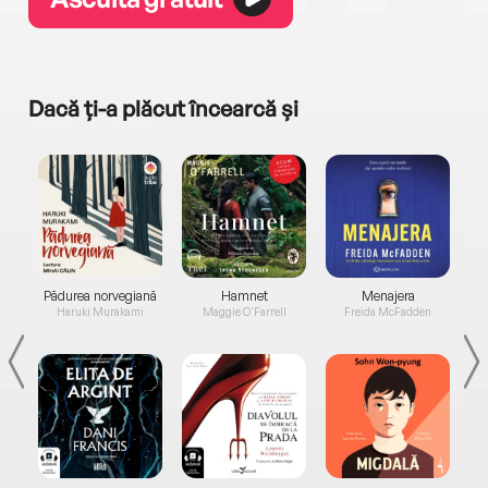
Dacă ți-a plăcut încearcă și
a...
Pădurea norvegiană
Hamnet
Menajera
I
Haruki Murakami
Maggie O'Farrell
Freida McFadden