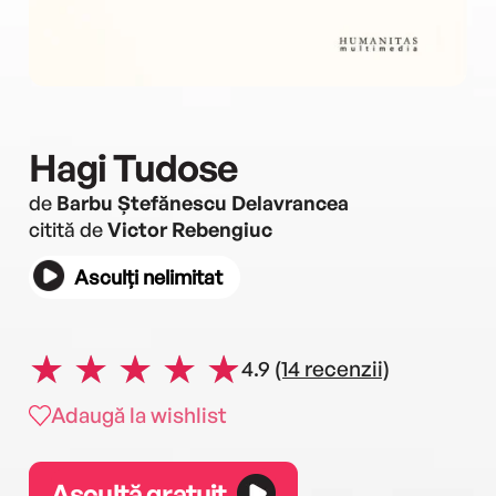
Hagi Tudose
de
Barbu Ștefănescu Delavrancea
citită de
Victor Rebengiuc
Asculți nelimitat
4.9
(14 recenzii)
Adaugă la wishlist
Ascultă gratuit