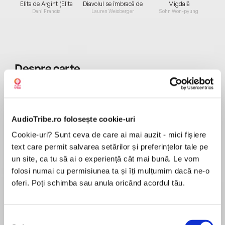
Elita de Argint (Elita
Diavolul se îmbracă de
Migdală
de...
la...
Dani Francis
Lauren Weisberger
Sohn Won-pyung
Despre
carte
Abridged Audiobook / Audiobook prescurtat
...Hagiul se rostogoleşte în pat. Prea e fericit. Nu
poate dormi. Râde şi oftează. E deştept şi
AudioTribe.ro folosește cookie-uri
visează. Ce vis! De nu s-ar sfârşi! Dacă aci, în
zăduf şi întuneric, ar sta în picioare, şi banii ar
Cookie-uri? Sunt ceva de care ai mai auzit - mici fișiere
MAI MULT
creşte, ca o revărsare de apă, de la tălpi în sus
text care permit salvarea setărilor și preferințelor tale pe
Recenzii
până peste creştetul capului... Oh! ce fericit ar fi
un site, ca tu să ai o experiență cât mai bună. Le vom
Hagiul! Înainte să-şi dea sufletul, ar vedea faţa
folosi numai cu permisiunea ta și îți mulțumim dacă ne-o
şi vecinicia lui Dumnezeu. Moartea să aibă
oferi. Poți schimba sau anula oricând acordul tău.
Minunata scriere
coasă de aur, el şi-ar înfige amândouă mânele în
tăişul ei!
Selecția