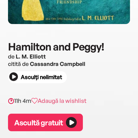
Hamilton and Peggy!
de
L. M. Elliott
citită de
Cassandra Campbell
Asculți nelimitat
11h 4m
Adaugă la wishlist
Ascultă gratuit