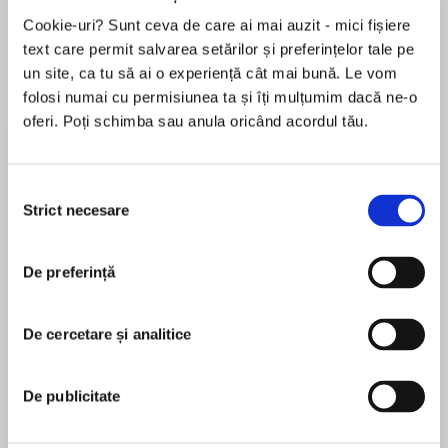
Cookie-uri? Sunt ceva de care ai mai auzit - mici fișiere
text care permit salvarea setărilor și preferințelor tale pe
un site, ca tu să ai o experiență cât mai bună. Le vom
Despre
carte
folosi numai cu permisiunea ta și îți mulțumim dacă ne-o
Drawing from historical journals and letters,New
oferi. Poți schimba sau anula oricând acordul tău.
York Timesbestselling author Laura Elliot
weaves a richly detailed tale about the
Selecția
extraordinary Peggy Schuyler and her
Strict necesare
consimțământului
revolutionary friendship with Alexander
MAI MULT
Hamilton. Perfect for fans of the smash musical
În acest moment nu există recenzii
sensationHamilton.
De preferință
pentru această carte
L. M. Elliott
De cercetare și analitice
Peggy Schuyler has always felt like she’s
existed in the shadows of her beloved sisters:
L. M. Elliottis the New York Times bestselling
the fiery, intelligent Angelica and beautiful,
De publicitate
author of Da Vinci’s Tiger; Under a War-Torn Sky;
sweet Eliza. But it’s in the throes of a chaotic
A Troubled Peace; Across a War-Tossed Sea;
war that Peggy finds herself a central figure