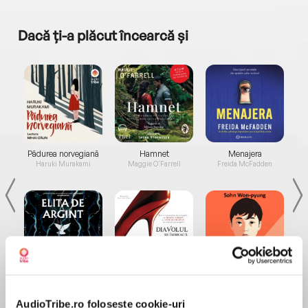
Dacă ți-a plăcut încearcă și
a...
Pădurea norvegiană
Hamnet
Menajera
I
Haruki Murakami
Maggie O'Farrell
Freida McFadden
Elita de Argint (Elita
Diavolul se îmbracă de
Migdală
de...
la...
Dani Francis
Lauren Weisberger
Sohn Won-pyung
AudioTribe.ro folosește cookie-uri